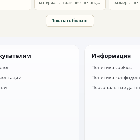
материалы, тиснение, печать,
размеры, печ
наборы и расчет тиража.
сроки и бюдж
Показать больше
купателям
Информация
алог
Политика cookies
зентации
Политика конфиден
тьи
Персональные данн