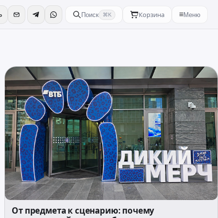
Корзина
≡
Поиск
Меню
⌘K
От предмета к сценарию: почему