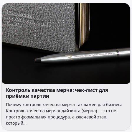
Контроль качества мерча: чек-лист для
приёмки партии
Почему контроль качества мерча так важен для бизнеса
Контроль качества мерчандайзинга (мерча) — это не
просто формальная процедура, а ключевой этап,
который…