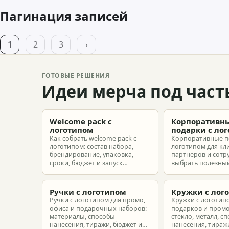
Пагинация записей
1
2
3
›
ГОТОВЫЕ РЕШЕНИЯ
Идеи мерча под част
Welcome pack с
Корпоративн
логотипом
подарки с ло
Как собрать welcome pack с
Корпоративные п
логотипом: состав набора,
логотипом для кл
брендирование, упаковка,
партнеров и сотр
сроки, бюджет и запуск
выбрать полезный
корпоративного мерча для
рассчитать бюдже
новых сотрудников.
подготовить зака
риска.
Ручки с логотипом
Кружки с лог
Ручки с логотипом для промо,
Кружки с логотип
офиса и подарочных наборов:
подарков и промо
материалы, способы
стекло, металл, с
нанесения, тиражи, бюджет и
нанесения, тиражи