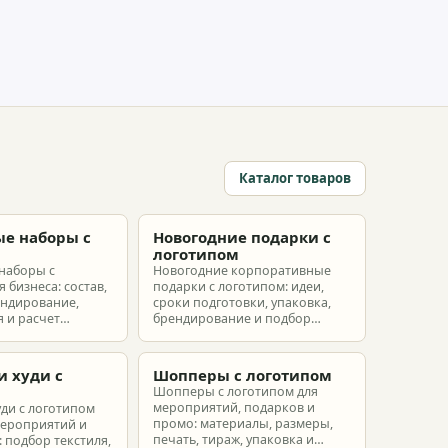
Каталог товаров
е наборы с
Новогодние подарки с
м
логотипом
наборы с
Новогодние корпоративные
 бизнеса: состав,
подарки с логотипом: идеи,
ендирование,
сроки подготовки, упаковка,
 и расчет
брендирование и подбор
ых наборов под
наборов для клиентов,
еты.
партнеров и сотрудников.
и худи с
Шопперы с логотипом
м
Шопперы с логотипом для
мероприятий, подарков и
уди с логотипом
промо: материалы, размеры,
мероприятий и
печать, тираж, упаковка и
 подбор текстиля,