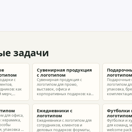
ые задачи
ые
Сувенирная продукция
Подарочны
готипом
с логотипом
логотипо
одарки с
Сувенирная продукция с
Подарочные 
иентов,
логотипом для промо,
логотипом для
удников: как
выставок, офиса и
упаковка, бр
 мерч,
корпоративных подарков: как
комплектация
т и
выбрать позиции, подготовить
корпоративн
з без лишнего
макет и избежать лишних
разные бюдж
затрат.
отипом
Ежедневники с
Футболки 
логотипом
логотипо
ом для офиса,
: керамика,
Ежедневники с логотипом для
Футболки и х
пособы
сотрудников, клиентов и
для команд, 
, упаковка и
деловых подарков: форматы,
welcome pack: