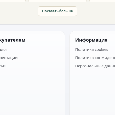
наборы и расчет тиража.
сроки и бюдж
Показать больше
купателям
Информация
алог
Политика cookies
зентации
Политика конфиден
тьи
Персональные данн