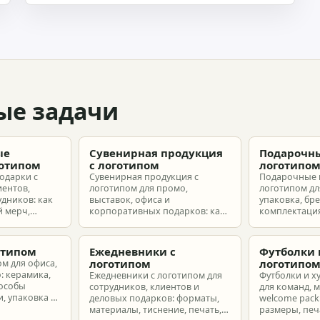
ые задачи
ые
Сувенирная продукция
Подарочны
готипом
с логотипом
логотипо
одарки с
Сувенирная продукция с
Подарочные 
иентов,
логотипом для промо,
логотипом для
удников: как
выставок, офиса и
упаковка, бр
 мерч,
корпоративных подарков: как
комплектация
т и
выбрать позиции, подготовить
корпоративн
з без лишнего
макет и избежать лишних
разные бюдж
затрат.
отипом
Ежедневники с
Футболки 
логотипом
логотипо
ом для офиса,
: керамика,
Ежедневники с логотипом для
Футболки и х
пособы
сотрудников, клиентов и
для команд, 
, упаковка и
деловых подарков: форматы,
welcome pack:
материалы, тиснение, печать,
размеры, печ