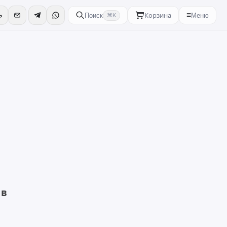
Корзина
≡
Поиск
Меню
⌘K
 в