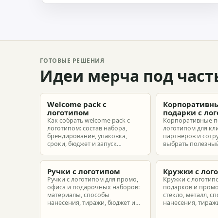
ГОТОВЫЕ РЕШЕНИЯ
Идеи мерча под част
Welcome pack с
Корпоративн
логотипом
подарки с ло
Как собрать welcome pack с
Корпоративные п
логотипом: состав набора,
логотипом для кл
брендирование, упаковка,
партнеров и сотр
сроки, бюджет и запуск
выбрать полезный
корпоративного мерча для
рассчитать бюдже
новых сотрудников.
подготовить зака
риска.
Ручки с логотипом
Кружки с лог
Ручки с логотипом для промо,
Кружки с логотип
офиса и подарочных наборов:
подарков и промо
материалы, способы
стекло, металл, с
нанесения, тиражи, бюджет и
нанесения, тиражи
подготовка макета.
расчет.