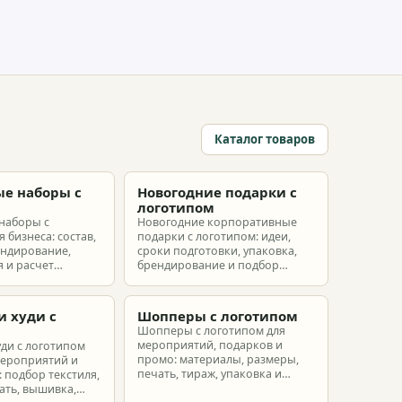
Каталог товаров
е наборы с
Новогодние подарки с
м
логотипом
наборы с
Новогодние корпоративные
 бизнеса: состав,
подарки с логотипом: идеи,
ендирование,
сроки подготовки, упаковка,
 и расчет
брендирование и подбор
ых наборов под
наборов для клиентов,
еты.
партнеров и сотрудников.
и худи с
Шопперы с логотипом
м
Шопперы с логотипом для
мероприятий, подарков и
уди с логотипом
промо: материалы, размеры,
мероприятий и
печать, тираж, упаковка и
 подбор текстиля,
расчет брендированных сумок.
ать, вышивка,