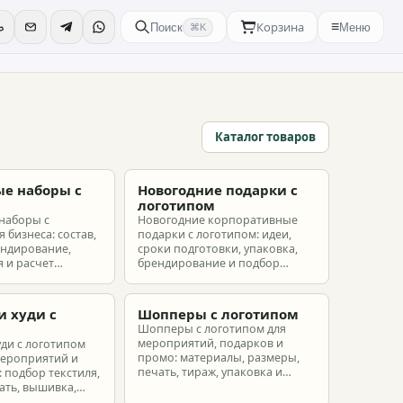
Корзина
≡
Поиск
Меню
⌘K
Каталог товаров
е наборы с
Новогодние подарки с
м
логотипом
наборы с
Новогодние корпоративные
 бизнеса: состав,
подарки с логотипом: идеи,
ендирование,
сроки подготовки, упаковка,
 и расчет
брендирование и подбор
ых наборов под
наборов для клиентов,
еты.
партнеров и сотрудников.
и худи с
Шопперы с логотипом
м
Шопперы с логотипом для
мероприятий, подарков и
уди с логотипом
промо: материалы, размеры,
мероприятий и
печать, тираж, упаковка и
 подбор текстиля,
расчет брендированных сумок.
ать, вышивка,
ет.