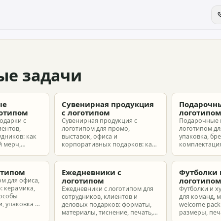
ые задачи
ые
Сувенирная продукция
Подарочны
готипом
с логотипом
логотипо
одарки с
Сувенирная продукция с
Подарочные 
иентов,
логотипом для промо,
логотипом для
удников: как
выставок, офиса и
упаковка, бр
 мерч,
корпоративных подарков: как
комплектация
т и
выбрать позиции, подготовить
корпоративн
з без лишнего
макет и избежать лишних
разные бюдж
затрат.
отипом
Ежедневники с
Футболки 
логотипом
логотипо
ом для офиса,
: керамика,
Ежедневники с логотипом для
Футболки и х
пособы
сотрудников, клиентов и
для команд, 
, упаковка и
деловых подарков: форматы,
welcome pack:
материалы, тиснение, печать,
размеры, печ
наборы и расчет тиража.
сроки и бюдж