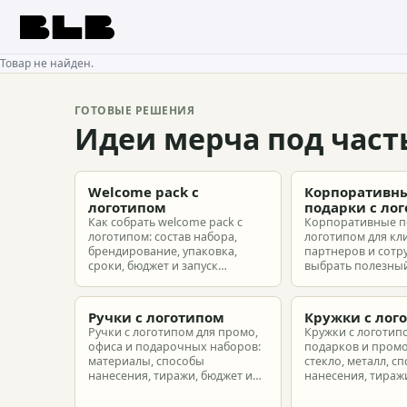
BLB
Товар не найден.
ГОТОВЫЕ РЕШЕНИЯ
Идеи мерча под част
Welcome pack с
Корпоративн
логотипом
подарки с ло
Как собрать welcome pack с
Корпоративные п
логотипом: состав набора,
логотипом для кл
брендирование, упаковка,
партнеров и сотр
сроки, бюджет и запуск
выбрать полезный
корпоративного мерча для
рассчитать бюдже
новых сотрудников.
подготовить зака
риска.
Ручки с логотипом
Кружки с лог
Ручки с логотипом для промо,
Кружки с логотип
офиса и подарочных наборов:
подарков и промо
материалы, способы
стекло, металл, с
нанесения, тиражи, бюджет и
нанесения, тиражи
подготовка макета.
расчет.