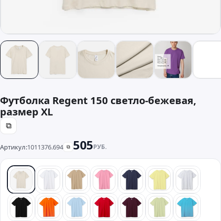
Футболка Regent 150 светло-бежевая,
размер XL
⧉
505
Артикул:
1011376.694
РУБ.
⧉
бежевый
белый
песочный
розовый
синий
желтый
серый
черный
оранжевый
голубой
красный
бордовый
зеленый
бирюзо