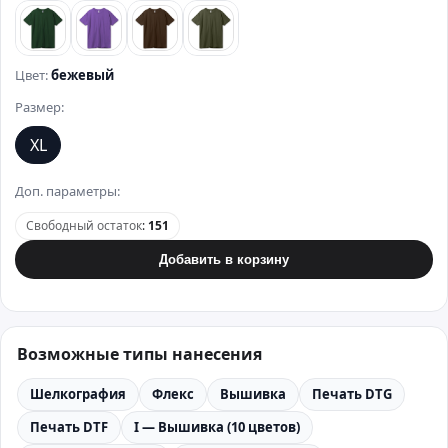
темно-зеленый
фиолетовый
коричневый
хаки
Цвет:
бежевый
Размер:
XL
Доп. параметры:
Свободный остаток
:
151
Добавить в корзину
Возможные типы нанесения
Шелкография
Флекс
Вышивка
Печать DTG
Печать DTF
I — Вышивка (10 цветов)