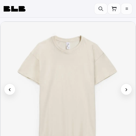
≡
BLB
‹
›