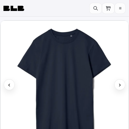
≡
BLB
‹
›