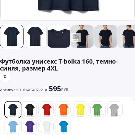
Футболка унисекс T-bolka 160, темно-
синяя, размер 4XL
⧉
595
Артикул:
1016140.407v2
РУБ.
⧉
синий
черный
красный
оранжевый
желтый
зеленый
серый
голубой
фиолетовый
белый
бирюзовый