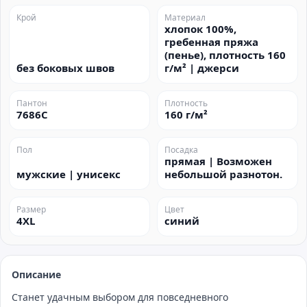
Крой
Материал
хлопок 100%,
гребенная пряжа
(пенье), плотность 160
без боковых швов
г/м² | джерси
Пантон
Плотность
7686C
160 г/м²
Пол
Посадка
прямая | Возможен
мужские | унисекс
небольшой разнотон.
Размер
Цвет
4XL
синий
Описание
Станет удачным выбором для повседневного