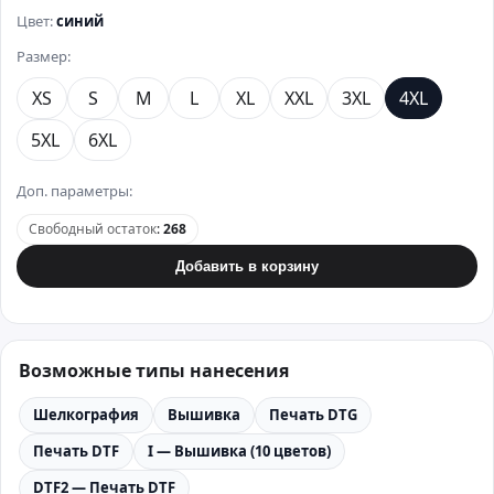
Цвет:
синий
Размер:
XS
S
M
L
XL
XXL
3XL
4XL
5XL
6XL
Доп. параметры:
Свободный остаток
:
268
Добавить в корзину
Возможные типы нанесения
Шелкография
Вышивка
Печать DTG
Печать DTF
I — Вышивка (10 цветов)
DTF2 — Печать DTF