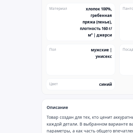
Материал
Пант
хлопок 100%,
гребенная
пряжа (пенье),
плотность 160 г/
м² | джерси
Пол
Посад
мужские |
унисекс
Цвет
синий
Описание
Товар создан для тех, кто ценит аккура
каждой детали. В выбранном варианте ва
параметры, а как часть общего впечатле