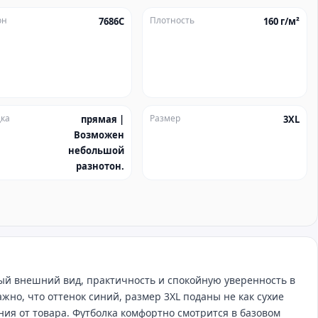
он
Плотность
7686C
160 г/м²
ка
Размер
прямая |
3XL
Возможен
небольшой
разнотон.
тный внешний вид, практичность и спокойную уверенность в
жно, что оттенок синий, размер 3XL поданы не как сухие
ния от товара. Футболка комфортно смотрится в базовом