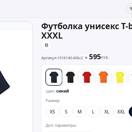
Футболка унисекс T-
XXXL
⧉
595
Артикул:
1016140.406v2
РУБ.
⧉
синий
черный
красный
оранжевый
желт
Цвет:
синий
Размер:
XS
S
M
L
XL
XXL
Доп. параметры: