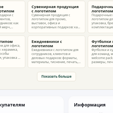
ые
Сувенирная продукция
Подарочны
готипом
с логотипом
логотипо
одарки с
Сувенирная продукция с
Подарочные 
иентов,
логотипом для промо,
логотипом для
удников: как
выставок, офиса и
упаковка, бр
 мерч,
корпоративных подарков: как
комплектация
т и
выбрать позиции, подготовить
корпоративн
з без лишнего
макет и избежать лишних
разные бюдж
затрат.
отипом
Ежедневники с
Футболки 
логотипом
логотипо
ом для офиса,
: керамика,
Ежедневники с логотипом для
Футболки и х
пособы
сотрудников, клиентов и
для команд, 
, упаковка и
деловых подарков: форматы,
welcome pack:
материалы, тиснение, печать,
размеры, печ
наборы и расчет тиража.
сроки и бюдж
Показать больше
купателям
Информация