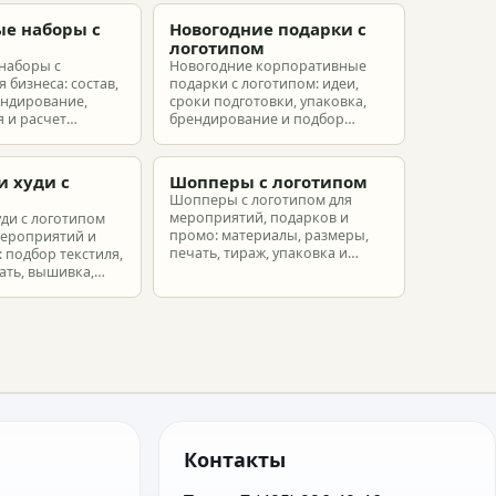
е наборы с
Новогодние подарки с
м
логотипом
наборы с
Новогодние корпоративные
 бизнеса: состав,
подарки с логотипом: идеи,
ендирование,
сроки подготовки, упаковка,
 и расчет
брендирование и подбор
ых наборов под
наборов для клиентов,
еты.
партнеров и сотрудников.
и худи с
Шопперы с логотипом
м
Шопперы с логотипом для
мероприятий, подарков и
уди с логотипом
промо: материалы, размеры,
мероприятий и
печать, тираж, упаковка и
 подбор текстиля,
расчет брендированных сумок.
ать, вышивка,
ет.
Контакты