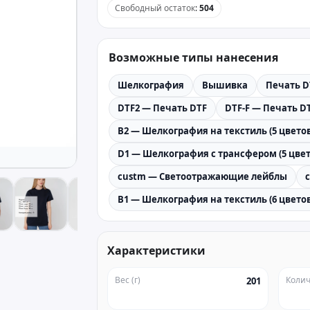
Свободный остаток
:
504
Возможные типы нанесения
Шелкография
Вышивка
Печать D
DTF2 — Печать DTF
DTF-F — Печать DT
B2 — Шелкография на текстиль (5 цветов
D1 — Шелкография с трансфером (5 цвет
custm — Светоотражающие лейблы
B1 — Шелкография на текстиль (6 цветов
Характеристики
Вес (г)
Колич
201