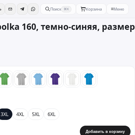
Корзина
≡
Поиск
Меню
⌘K
bolka 160, темно-синяя, размер
ый
зеленый
серый
голубой
фиолетовый
белый
бирюзовый
3XL
4XL
5XL
6XL
Добавить в корзину