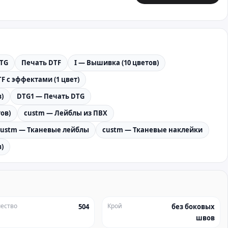
TG
Печать DTF
I — Вышивка (10 цветов)
F с эффектами (1 цвет)
)
DTG1 — Печать DTG
ов)
custm — Лейблы из ПВХ
custm — Тканевые лейблы
custm — Тканевые наклейки
)
ество
Крой
504
без боковых
швов