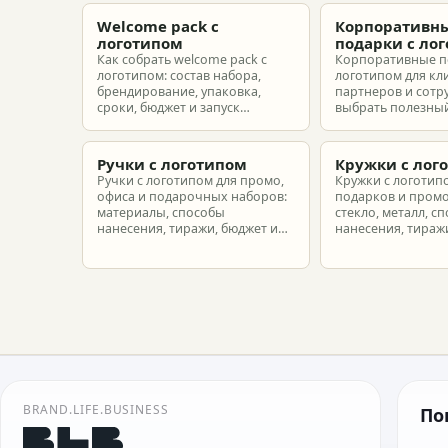
Welcome pack с
Корпоративн
логотипом
подарки с ло
Как собрать welcome pack с
Корпоративные п
логотипом: состав набора,
логотипом для кл
брендирование, упаковка,
партнеров и сотр
сроки, бюджет и запуск
выбрать полезный
корпоративного мерча для
рассчитать бюдже
новых сотрудников.
подготовить зака
риска.
Ручки с логотипом
Кружки с лог
Ручки с логотипом для промо,
Кружки с логотип
офиса и подарочных наборов:
подарков и промо
материалы, способы
стекло, металл, с
нанесения, тиражи, бюджет и
нанесения, тиражи
подготовка макета.
расчет.
BRAND.LIFE.BUSINESS
По