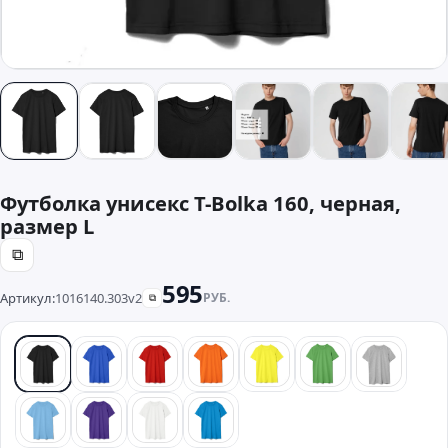
Футболка унисекс T-Bolka 160, черная,
размер L
⧉
595
Артикул:
1016140.303v2
РУБ.
⧉
черный
синий
красный
оранжевый
желтый
зеленый
серый
голубой
фиолетовый
белый
бирюзовый