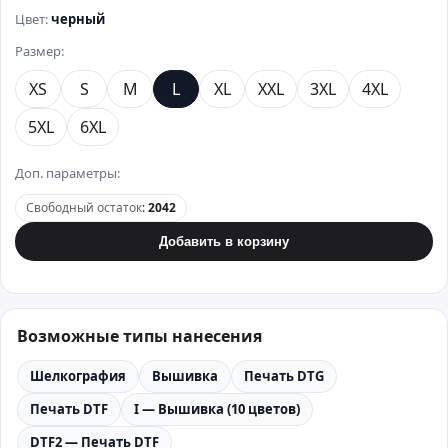
Цвет:
черный
Размер:
XS
S
M
L
XL
XXL
3XL
4XL
5XL
6XL
Доп. параметры:
Свободный остаток
:
2042
Добавить в корзину
Возможные типы нанесения
Шелкография
Вышивка
Печать DTG
Печать DTF
I — Вышивка (10 цветов)
DTF2 — Печать DTF