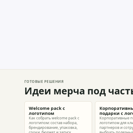
ГОТОВЫЕ РЕШЕНИЯ
Идеи мерча под част
Welcome pack с
Корпоративн
логотипом
подарки с ло
Как собрать welcome pack с
Корпоративные п
логотипом: состав набора,
логотипом для кл
брендирование, упаковка,
партнеров и сотр
сроки, бюджет и запуск
выбрать полезный