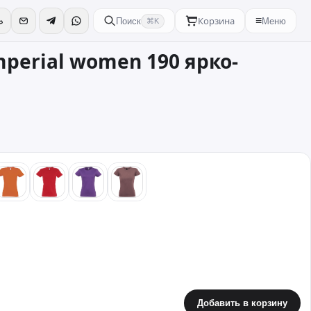
Корзина
≡
Поиск
Меню
⌘K
perial women 190 ярко-
ый
оранжевый
красный
фиолетовый
розовый
Добавить в корзину