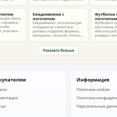
т и
выбрать позиции, подготовить
корпоративн
з без лишнего
макет и избежать лишних
разные бюдж
затрат.
отипом
Ежедневники с
Футболки 
логотипом
логотипо
ом для офиса,
: керамика,
Ежедневники с логотипом для
Футболки и х
пособы
сотрудников, клиентов и
для команд, 
, упаковка и
деловых подарков: форматы,
welcome pack:
материалы, тиснение, печать,
размеры, печ
наборы и расчет тиража.
сроки и бюдж
Показать больше
купателям
Информация
алог
Политика cookies
зентации
Политика конфиден
тьи
Персональные данн