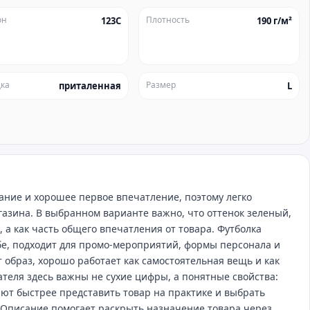
он
Плотность
123C
190 г/м²
ка
Размер
приталенная
L
ние и хорошее первое впечатление, поэтому легко
азина. В выбранном варианте важно, что оттенок зеленый,
 а как часть общего впечатления от товара. Футболка
бе, подходит для промо‑мероприятий, формы персонала и
 образ, хорошо работает как самостоятельная вещь и как
ателя здесь важны не сухие цифры, а понятные свойства:
ают быстрее представить товар на практике и выбрать
Описание помогает раскрыть назначение товара через