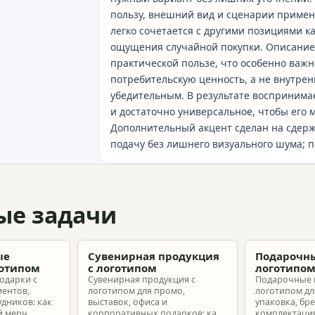
пользу, внешний вид и сценарии примене
легко сочетается с другими позициями к
ощущения случайной покупки. Описание 
практической пользе, что особенно важ
потребительскую ценность, а не внутрен
убедительным. В результате воспринимае
и достаточно универсальное, чтобы его
Дополнительный акцент сделан на сдерж
подачу без лишнего визуального шума; п
ые задачи
ые
Сувенирная продукция
Подарочны
готипом
с логотипом
логотипо
одарки с
Сувенирная продукция с
Подарочные 
иентов,
логотипом для промо,
логотипом для
удников: как
выставок, офиса и
упаковка, бр
 мерч,
корпоративных подарков: как
комплектация