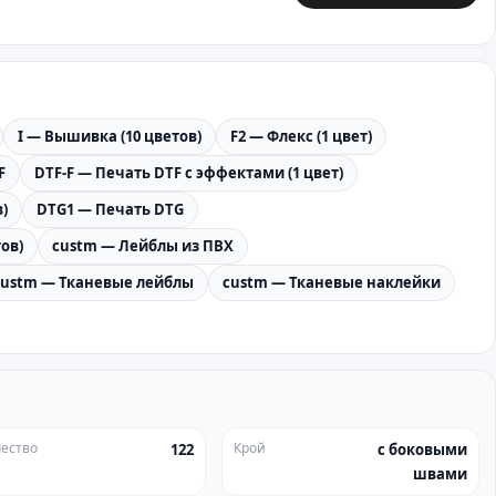
I — Вышивка (10 цветов)
F2 — Флекс (1 цвет)
F
DTF-F — Печать DTF с эффектами (1 цвет)
)
DTG1 — Печать DTG
ов)
custm — Лейблы из ПВХ
custm — Тканевые лейблы
custm — Тканевые наклейки
ество
Крой
122
с боковыми
швами