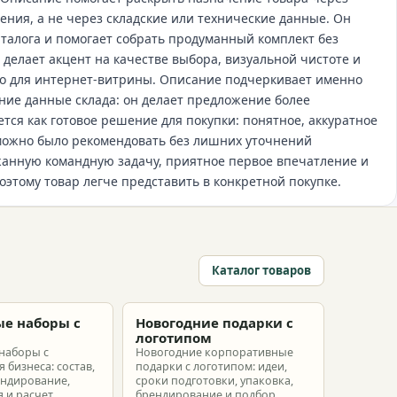
ния, а не через складские или технические данные. Он
аталога и помогает собрать продуманный комплект без
делает акцент на качестве выбора, визуальной чистоте и
но для интернет‑витрины. Описание подчеркивает именно
ние данные склада: он делает предложение более
тся как готовое решение для покупки: понятное, аккуратное
 можно было рекомендовать без лишних уточнений
анную командную задачу, приятное первое впечатление и
оэтому товар легче представить в конкретной покупке.
Каталог товаров
е наборы с
Новогодние подарки с
м
логотипом
наборы с
Новогодние корпоративные
 бизнеса: состав,
подарки с логотипом: идеи,
ендирование,
сроки подготовки, упаковка,
 и расчет
брендирование и подбор