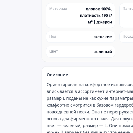
Материал
Пант
хлопок 100%,
плотность 190 г/
м² | джерси
Пол
Посад
женские
Цвет
зеленый
Описание
Ориентирован на комфортное использова
вписывается в ассортимент интернет‑маг
размер L поданы не как сухие параметры,
комфортно смотрится в базовом гардеро
повседневной носки. Она не перегружает
основа для фирменного стиля. Для покуп
цвет — зеленый; размер — L. Они помог
нужный вариант без лишних уточнений. 