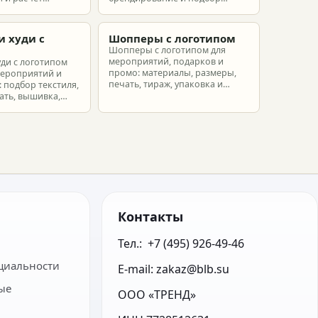
ых наборов под
наборов для клиентов,
еты.
партнеров и сотрудников.
и худи с
Шопперы с логотипом
м
Шопперы с логотипом для
мероприятий, подарков и
уди с логотипом
промо: материалы, размеры,
мероприятий и
печать, тираж, упаковка и
 подбор текстиля,
расчет брендированных сумок.
ать, вышивка,
ет.
Контакты
Тел.:  +7 (495) 926-49-46
циальности
E-mail: zakaz@blb.su
ые
ООО «ТРЕНД»