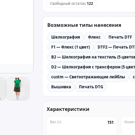
Свободный остаток
:
122
Возможные типы нанесения
Шелкография
Флекс
Печать DTF
F1 — Флекс (1 цвет)
DTF2 — Печать DT
B2 — Шелкография на текстиль (5 цветов
D2 — Шелкография с трансфером (5 цвет
custm — Светоотражающие лейблы
Вышивка
Печать DTG
Характеристики
Вес (г)
Колич
151