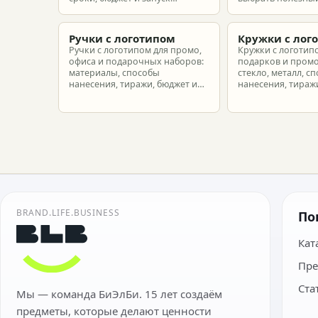
корпоративного мерча для
рассчитать бюдже
новых сотрудников.
подготовить зака
риска.
Ручки с логотипом
Кружки с лог
Ручки с логотипом для промо,
Кружки с логотип
офиса и подарочных наборов:
подарков и промо
материалы, способы
стекло, металл, с
нанесения, тиражи, бюджет и
нанесения, тиражи
подготовка макета.
расчет.
BRAND.LIFE.BUSINESS
По
Кат
Пре
Ста
Мы — команда БиЭлБи. 15 лет создаём
предметы, которые делают ценности