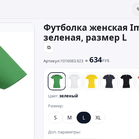
Футболка женская Im
зеленая, размер L
⧉
634
Артикул:
1016083.923
РУБ.
⧉
зеленый
белый
желтый
синий
черн
Цвет:
зеленый
Размер:
S
M
L
XL
Доп. параметры: