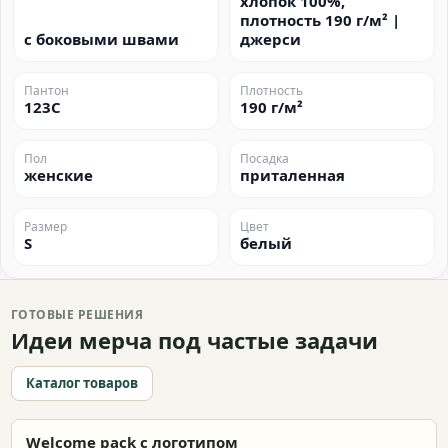
хлопок 100%,
плотность 190 г/м² |
с боковыми швами
джерси
Пантон
Плотность
123C
190 г/м²
Пол
Посадка
женские
приталенная
Размер
Цвет
S
белый
ГОТОВЫЕ РЕШЕНИЯ
Идеи мерча под частые задачи
Каталог товаров
Welcome pack с логотипом