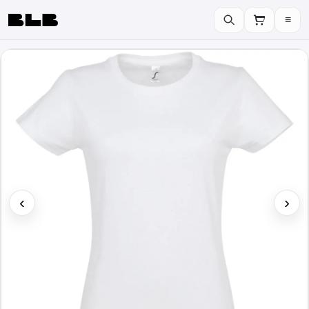
≡
BLB
‹
›