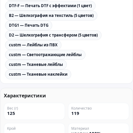
DTF-F — Печать DTF с эффектами (1 цвет)
B2 — Шелкография на текстиль (5 цветов)
DTG1 — Печать DTG
D2 — Шелкография с трансфером (5 цветов)
custm — Лейблы из ПВХ
custm — Светоотражающие лейблы
custm — Тканевые лейблы
custm — Тканевые наклейки
Характеристики
Вес (г)
Количество
125
119
Крой
Материал