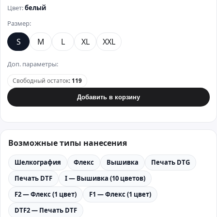
Цвет:
белый
Размер:
S
M
L
XL
XXL
Доп. параметры:
Свободный остаток
:
119
Добавить в корзину
Возможные типы нанесения
Шелкография
Флекс
Вышивка
Печать DTG
Печать DTF
I — Вышивка (10 цветов)
F2 — Флекс (1 цвет)
F1 — Флекс (1 цвет)
DTF2 — Печать DTF