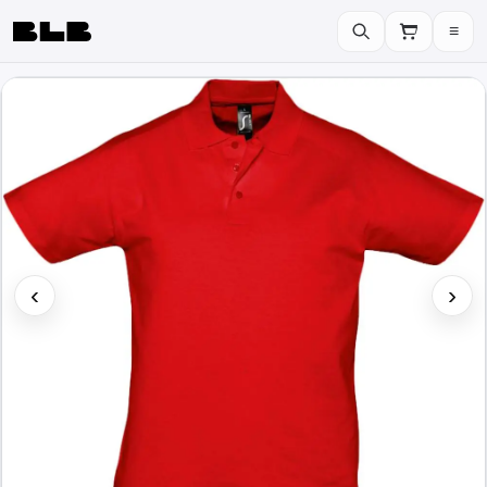
≡
BLB
‹
›