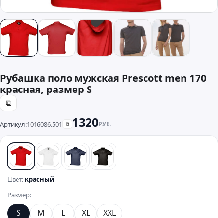
Рубашка поло мужская Prescott men 170
красная, размер S
⧉
1320
Артикул:
1016086.501
РУБ.
⧉
красный
белый
синий
черный
Цвет:
красный
Размер:
S
M
L
XL
XXL