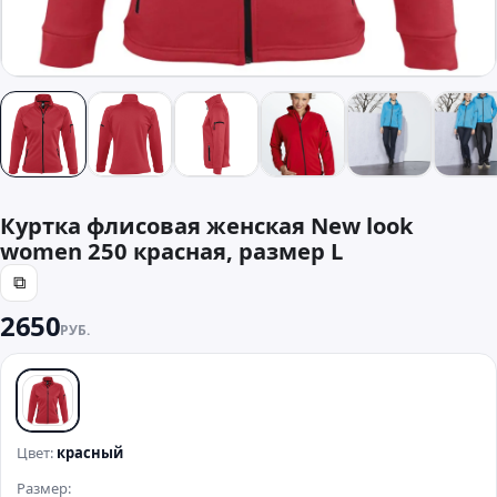
Куртка флисовая женская New look
women 250 красная, размер L
⧉
2650
РУБ.
красный
Цвет:
красный
Размер: