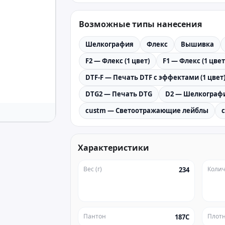
Возможные типы нанесения
Шелкография
Флекс
Вышивка
F2 — Флекс (1 цвет)
F1 — Флекс (1 цвет
DTF-F — Печать DTF с эффектами (1 цвет
DTG2 — Печать DTG
D2 — Шелкографи
custm — Светоотражающие лейблы
Характеристики
Вес (г)
Колич
234
Пантон
Плотн
187C