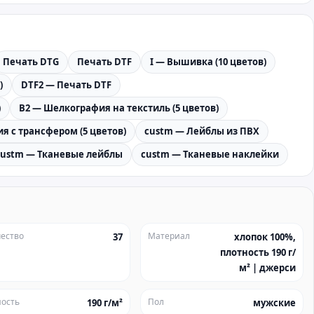
Печать DTG
Печать DTF
I — Вышивка (10 цветов)
)
DTF2 — Печать DTF
)
B2 — Шелкография на текстиль (5 цветов)
я с трансфером (5 цветов)
custm — Лейблы из ПВХ
custm — Тканевые лейблы
custm — Тканевые наклейки
ество
Материал
37
хлопок 100%,
плотность 190 г/
м² | джерси
ость
Пол
190 г/м²
мужские