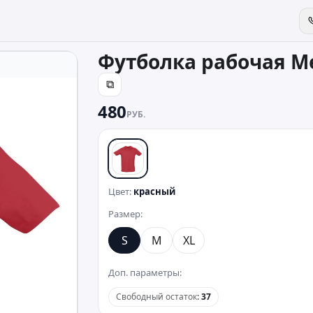
Футболка рабочая Me
⧉
480
РУБ.
красный
Цвет:
красный
Размер:
S
M
XL
Доп. параметры:
Свободный остаток
:
37