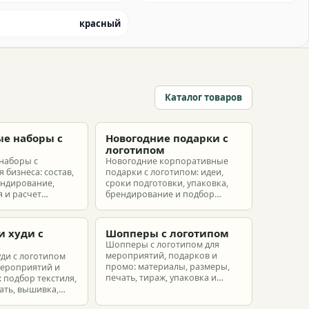
красный
Каталог товаров
е наборы с
Новогодние подарки с
м
логотипом
наборы с
Новогодние корпоративные
 бизнеса: состав,
подарки с логотипом: идеи,
ендирование,
сроки подготовки, упаковка,
 и расчет
брендирование и подбор
ых наборов под
наборов для клиентов,
еты.
партнеров и сотрудников.
и худи с
Шопперы с логотипом
м
Шопперы с логотипом для
мероприятий, подарков и
уди с логотипом
промо: материалы, размеры,
мероприятий и
печать, тираж, упаковка и
 подбор текстиля,
расчет брендированных сумок.
ать, вышивка,
ет.