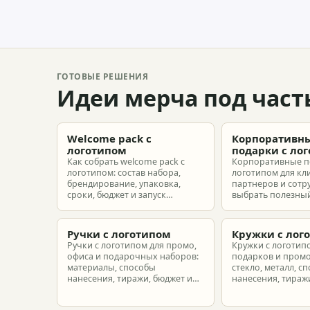
ГОТОВЫЕ РЕШЕНИЯ
Идеи мерча под част
Welcome pack с
Корпоративн
логотипом
подарки с ло
Как собрать welcome pack с
Корпоративные п
логотипом: состав набора,
логотипом для кл
брендирование, упаковка,
партнеров и сотр
сроки, бюджет и запуск
выбрать полезный
корпоративного мерча для
рассчитать бюдже
новых сотрудников.
подготовить зака
риска.
Ручки с логотипом
Кружки с лог
Ручки с логотипом для промо,
Кружки с логотип
офиса и подарочных наборов:
подарков и промо
материалы, способы
стекло, металл, с
нанесения, тиражи, бюджет и
нанесения, тиражи
подготовка макета.
расчет.