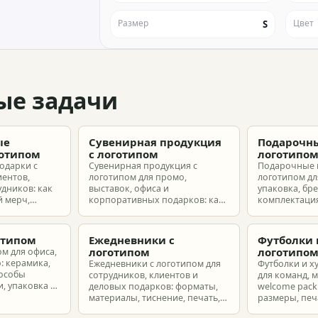
Размер
Цвет
S
ые задачи
ые
Сувенирная продукция
Подарочны
готипом
с логотипом
логотипо
одарки с
Сувенирная продукция с
Подарочные 
иентов,
логотипом для промо,
логотипом для
удников: как
выставок, офиса и
упаковка, бр
 мерч,
корпоративных подарков: как
комплектация
т и
выбрать позиции, подготовить
корпоративн
з без лишнего
макет и избежать лишних
разные бюдж
затрат.
отипом
Ежедневники с
Футболки 
логотипом
логотипо
ом для офиса,
: керамика,
Ежедневники с логотипом для
Футболки и х
пособы
сотрудников, клиентов и
для команд, 
, упаковка и
деловых подарков: форматы,
welcome pack:
материалы, тиснение, печать,
размеры, печ
наборы и расчет тиража.
сроки и бюдж