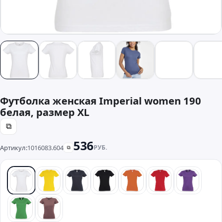
Футболка женская Imperial women 190
белая, размер XL
⧉
536
Артикул:
1016083.604
РУБ.
⧉
белый
желтый
синий
черный
оранжевый
красный
фиолето
зеленый
розовый