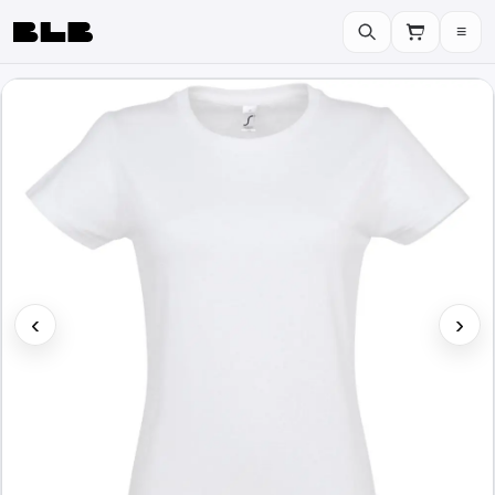
≡
BLB
‹
›