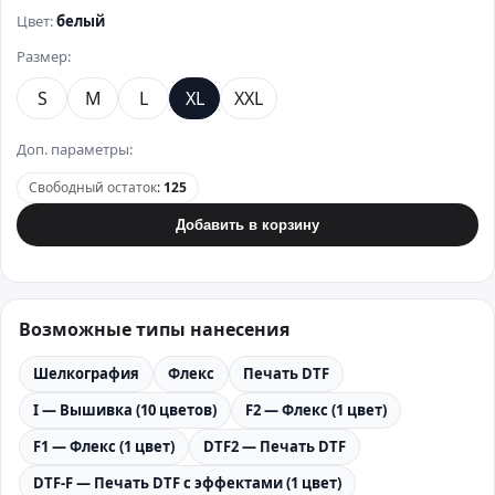
Цвет:
белый
Размер:
S
M
L
XL
XXL
Доп. параметры:
Свободный остаток
:
125
Добавить в корзину
Возможные типы нанесения
Шелкография
Флекс
Печать DTF
I — Вышивка (10 цветов)
F2 — Флекс (1 цвет)
F1 — Флекс (1 цвет)
DTF2 — Печать DTF
DTF-F — Печать DTF с эффектами (1 цвет)