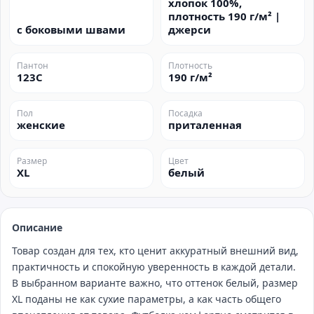
хлопок 100%,
плотность 190 г/м² |
с боковыми швами
джерси
Пантон
Плотность
123C
190 г/м²
Пол
Посадка
женские
приталенная
Размер
Цвет
XL
белый
Описание
Товар создан для тех, кто ценит аккуратный внешний вид,
практичность и спокойную уверенность в каждой детали.
В выбранном варианте важно, что оттенок белый, размер
XL поданы не как сухие параметры, а как часть общего