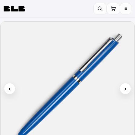
≡
BLB
‹
›