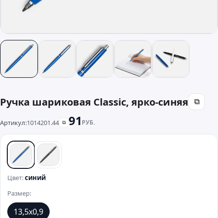
Ручка шариковая Classic, ярко-синяя
⧉
91
Артикул:
1014201.44
РУБ.
⧉
синий
черный
Цвет:
синий
Размер:
13,5х0,9