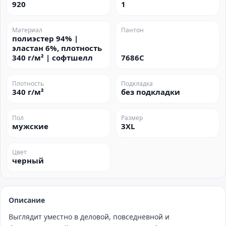
920
1
Материал
Пантон
полиэстер 94% |
эластан 6%, плотность
340 г/м² | софтшелл
7686C
Плотность
Подкладка
340 г/м²
без подкладки
Пол
Размер
мужские
3XL
Цвет
черный
Описание
Выглядит уместно в деловой, повседневной и