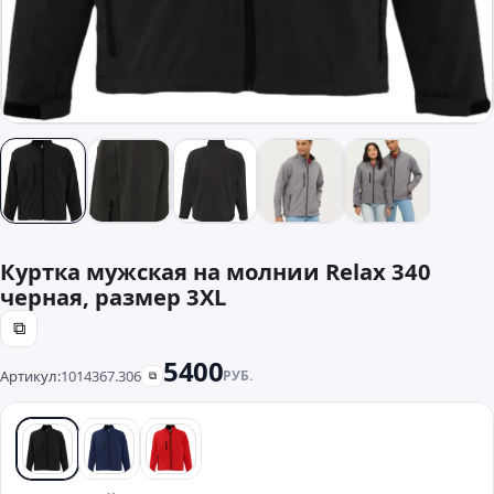
Куртка мужская на молнии Relax 340
черная, размер 3XL
⧉
5400
Артикул:
1014367.306
РУБ.
⧉
черный
синий
красный