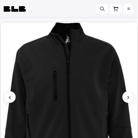
≡
BLB
‹
›