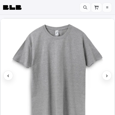
≡
BLB
‹
›