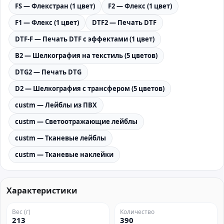
FS — Флекстран (1 цвет)
F2 — Флекс (1 цвет)
F1 — Флекс (1 цвет)
DTF2 — Печать DTF
DTF-F — Печать DTF с эффектами (1 цвет)
B2 — Шелкография на текстиль (5 цветов)
DTG2 — Печать DTG
D2 — Шелкография с трансфером (5 цветов)
custm — Лейблы из ПВХ
custm — Светоотражающие лейблы
custm — Тканевые лейблы
custm — Тканевые наклейки
Характеристики
Вес (г)
Количество
213
390