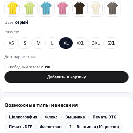
лимонный
зеленый
бирюзовый
розовый
коричневый
бежевый
стально
Цвет:
серый
Размер:
XS
S
M
L
XL
XXL
3XL
5XL
Доп. параметры:
Свободный остаток
:
390
Добавить в корзину
Возможные типы нанесения
Шелкография
Флекс
Вышивка
Печать DTG
Печать DTF
Флекстран
I — Вышивка (10 цветов)