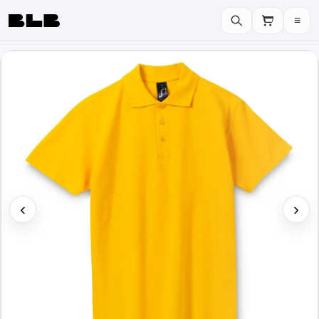
≡
BLB
‹
›