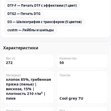
DTF-F — Печать DTF с эффектами (1 цвет)
DTG2 — Печать DTG
D3 — Шелкография с трансфером (5 цветов)
custm — Лейблы и шильды
Характеристики
Вес (г)
Количество
272
50
Материал
Пантон
хлопок 85%, гребенная
пряжа (пенье) |
вискоза, 15% |
плотность 210 г/м² |
пике
Cool grey 7U
Плотность
Пол