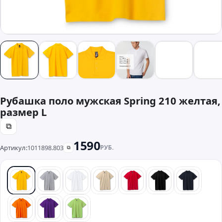
Рубашка поло мужская Spring 210 желтая,
размер L
⧉
1590
Артикул:
1011898.803
РУБ.
⧉
желтый
серый
белый
бежевый
красный
черный
синий
оранжевый
фиолетовый
зеленый