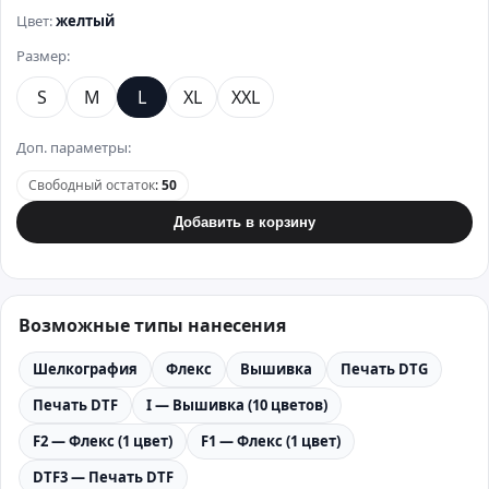
Цвет:
желтый
Размер:
S
M
L
XL
XXL
Доп. параметры:
Свободный остаток
:
50
Добавить в корзину
Возможные типы нанесения
Шелкография
Флекс
Вышивка
Печать DTG
Печать DTF
I — Вышивка (10 цветов)
F2 — Флекс (1 цвет)
F1 — Флекс (1 цвет)
DTF3 — Печать DTF