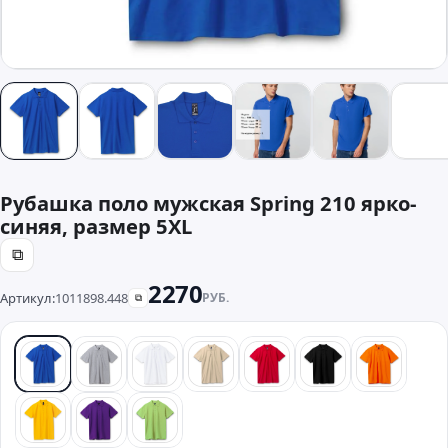
Рубашка поло мужская Spring 210 ярко-
синяя, размер 5XL
⧉
2270
Артикул:
1011898.448
РУБ.
⧉
синий
серый
белый
бежевый
красный
черный
оранже
желтый
фиолетовый
зеленый