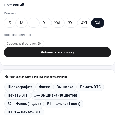
Цвет:
синий
Размер:
S
M
L
XL
XXL
3XL
4XL
5XL
Доп. параметры:
Свободный остаток
:
34
Добавить в корзину
Возможные типы нанесения
Шелкография
Флекс
Вышивка
Печать DTG
Печать DTF
I — Вышивка (10 цветов)
F2 — Флекс (1 цвет)
F1 — Флекс (1 цвет)
DTF3 — Печать DTF