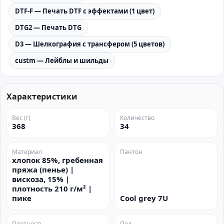
DTF-F — Печать DTF с эффектами (1 цвет)
DTG2 — Печать DTG
D3 — Шелкография с трансфером (5 цветов)
custm — Лейблы и шильды
Характеристики
Вес (г)
Количество
368
34
Материал
Пантон
хлопок 85%, гребенная
пряжа (пенье) |
вискоза, 15% |
плотность 210 г/м² |
пике
Cool grey 7U
Плотность
Пол