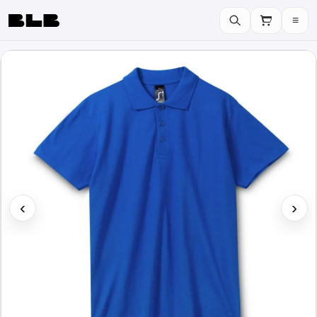
≡
BLB
‹
›