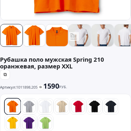
Рубашка поло мужская Spring 210
оранжевая, размер XXL
⧉
1590
Артикул:
1011898.205
РУБ.
⧉
оранжевый
серый
белый
бежевый
красный
черный
синий
желтый
фиолетовый
зеленый