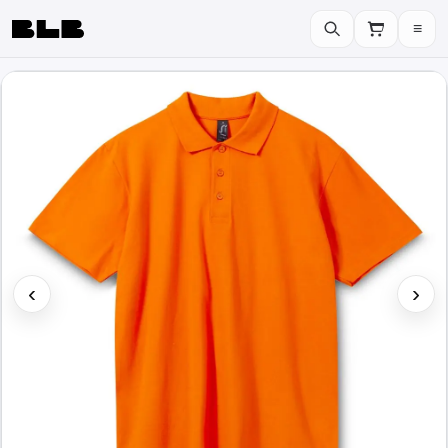
≡
BLB
‹
›