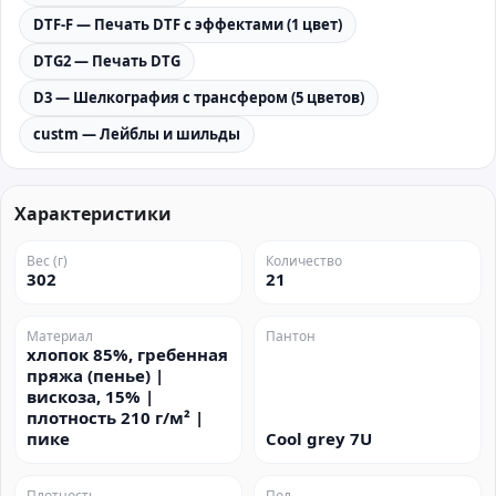
DTF-F — Печать DTF с эффектами (1 цвет)
DTG2 — Печать DTG
D3 — Шелкография с трансфером (5 цветов)
custm — Лейблы и шильды
Характеристики
Вес (г)
Количество
302
21
Материал
Пантон
хлопок 85%, гребенная
пряжа (пенье) |
вискоза, 15% |
плотность 210 г/м² |
пике
Cool grey 7U
Плотность
Пол