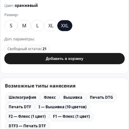
Цвет:
оранжевый
Размер:
S
M
L
XL
XXL
Доп. параметры:
Свободный остаток
:
21
Добавить в корзину
Возможные типы нанесения
Шелкография
Флекс
Вышивка
Печать DTG
Печать DTF
I — Вышивка (10 цветов)
F2 — Флекс (1 цвет)
F1 — Флекс (1 цвет)
DTF3 — Печать DTF