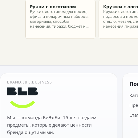
риска.
Ручки с логотипом
Кружки с лог
Ручки с логотипом для промо,
Кружки с логотип
офиса и подарочных наборов:
подарков и промо
материалы, способы
стекло, металл, с
нанесения, тиражи, бюджет и
нанесения, тиражи
подготовка макета.
расчет.
BRAND.LIFE.BUSINESS
По
Кат
Пре
Ста
Мы — команда БиЭлБи. 15 лет создаём
предметы, которые делают ценности
бренда ощутимыми.