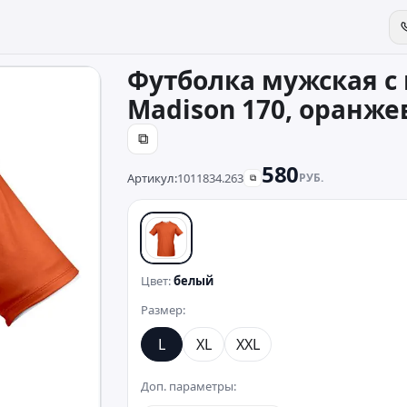
Футболка мужская с
Madison 170, оранж
⧉
580
Артикул:
1011834.263
РУБ.
⧉
белый
Цвет:
белый
Размер:
L
XL
XXL
Доп. параметры: