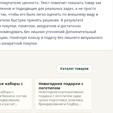
покупателю ценность. Текст помогает показать товар как
езное и подходящее для реальных задач, а не просто
так, чтобы его было легко оценить по внешнему виду и
пателю быстрее принять решение. В результате
 покупки: понятное, аккуратное и достаточно
рекомендовать без лишних уточнений Дополнительный
цию, понятную пользу и подачу без лишнего визуального
в конкретной покупке.
Каталог товаров
е наборы с
Новогодние подарки с
м
логотипом
наборы с
Новогодние корпоративные
 бизнеса: состав,
подарки с логотипом: идеи,
ендирование,
сроки подготовки, упаковка,
 и расчет
брендирование и подбор
ых наборов под
наборов для клиентов,
еты.
партнеров и сотрудников.