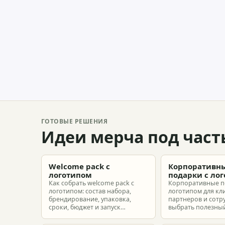
ГОТОВЫЕ РЕШЕНИЯ
Идеи мерча под част
Welcome pack с
Корпоративн
логотипом
подарки с ло
Как собрать welcome pack с
Корпоративные п
логотипом: состав набора,
логотипом для кл
брендирование, упаковка,
партнеров и сотр
сроки, бюджет и запуск
выбрать полезный
корпоративного мерча для
рассчитать бюдже
новых сотрудников.
подготовить зака