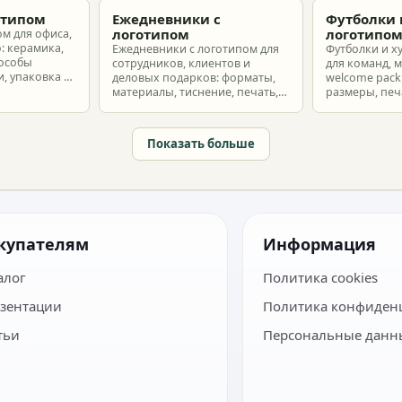
затрат.
отипом
Ежедневники с
Футболки 
логотипом
логотипо
ом для офиса,
: керамика,
Ежедневники с логотипом для
Футболки и х
пособы
сотрудников, клиентов и
для команд, 
, упаковка и
деловых подарков: форматы,
welcome pack:
материалы, тиснение, печать,
размеры, печ
наборы и расчет тиража.
сроки и бюдж
Показать больше
купателям
Информация
алог
Политика cookies
зентации
Политика конфиден
тьи
Персональные данн