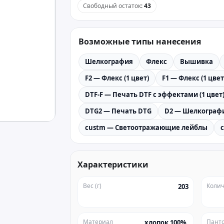
Свободный остаток
:
43
Возможные типы нанесения
Шелкография
Флекс
Вышивка
F2 — Флекс (1 цвет)
F1 — Флекс (1 цвет
DTF-F — Печать DTF с эффектами (1 цвет
DTG2 — Печать DTG
D2 — Шелкографи
custm — Светоотражающие лейблы
Характеристики
Вес (г)
Колич
203
Материал
Пант
хлопок 100%,