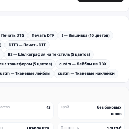
Печать DTG
Печать DTF
I — Вышивка (10 цветов)
)
DTF3 — Печать DTF
)
B2 — Шелкография на текстиль (5 цветов)
я с трансфером (5 цветов)
custm — Лейблы из ПВХ
custm — Тканевые лейблы
custm — Тканевые наклейки
ество
Крой
43
без боковых
швов
он
Плотность
Orange 021C
170 г/м²