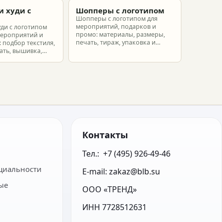
и худи с
Шопперы с логотипом
м
Шопперы с логотипом для
мероприятий, подарков и
уди с логотипом
промо: материалы, размеры,
мероприятий и
печать, тираж, упаковка и
 подбор текстиля,
расчет брендированных сумок.
ать, вышивка,
ет.
Контакты
Тел.:  +7 (495) 926-49-46
циальности
E-mail: zakaz@blb.su
ые
ООО «ТРЕНД»
ИНН 7728512631