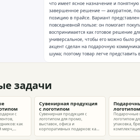
что имеет ясное назначение и понятную 
завершенное решение — аккуратное, пол
позицию в прайсе. Вариант представлен 
повседневной пользе: он помогает поку
воспринимается как готовое решение для
универсальное, чтобы его можно было 
акцент сделан на подарочную коммуника
шума; поэтому товар легче представить 
ые задачи
ые
Сувенирная продукция
Подарочны
готипом
с логотипом
логотипо
одарки с
Сувенирная продукция с
Подарочные 
иентов,
логотипом для промо,
логотипом для
удников: как
выставок, офиса и
упаковка, бр
 мерч,
корпоративных подарков: как
комплектация
т и
выбрать позиции, подготовить
корпоративн
з без лишнего
макет и избежать лишних
разные бюдж