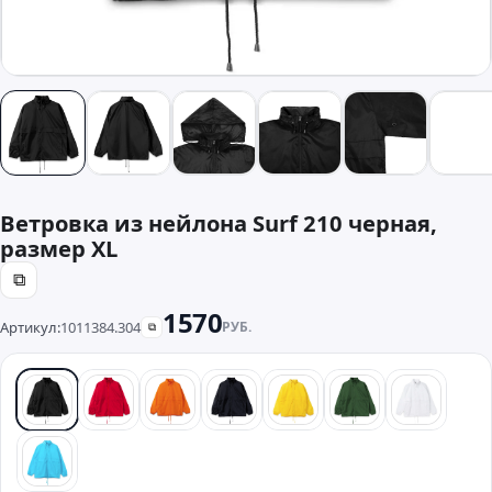
Ветровка из нейлона Surf 210 черная,
размер XL
⧉
1570
Артикул:
1011384.304
РУБ.
⧉
черный
красный
оранжевый
синий
желтый
зеленый
белый
бирюзовый