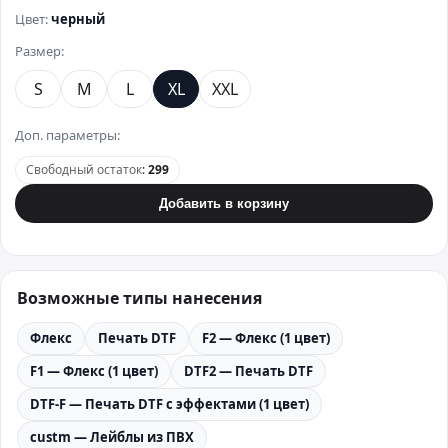
Цвет:
черный
Размер:
S
M
L
XL
XXL
Доп. параметры:
Свободный остаток
:
299
Добавить в корзину
Возможные типы нанесения
Флекс
Печать DTF
F2 — Флекс (1 цвет)
F1 — Флекс (1 цвет)
DTF2 — Печать DTF
DTF-F — Печать DTF с эффектами (1 цвет)
custm — Лейблы из ПВХ