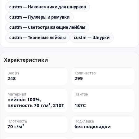
custm — Наконечники для шнурков
custm — Пуллеры и ремувки
custm — Светоотражающие лейблы
custm — Тканевые лейблы
custm — Шнурки
Характеристики
Вес (г)
Количество
248
299
Материал
Пантон
нейлон 100%,
плотность 70 г/м², 210Т
187C
Плотность
Подкладка
70 г/м²
без подкладки