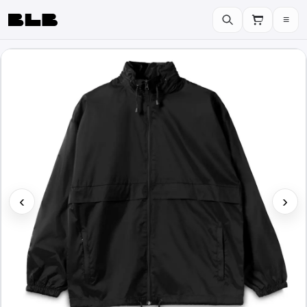
≡
BLB
‹
›