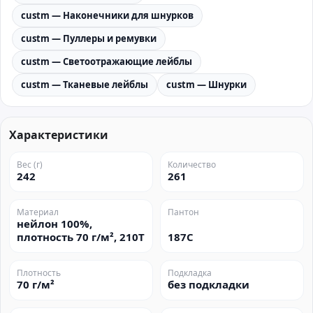
custm — Наконечники для шнурков
custm — Пуллеры и ремувки
custm — Светоотражающие лейблы
custm — Тканевые лейблы
custm — Шнурки
Характеристики
Вес (г)
Количество
242
261
Материал
Пантон
нейлон 100%,
плотность 70 г/м², 210Т
187C
Плотность
Подкладка
70 г/м²
без подкладки