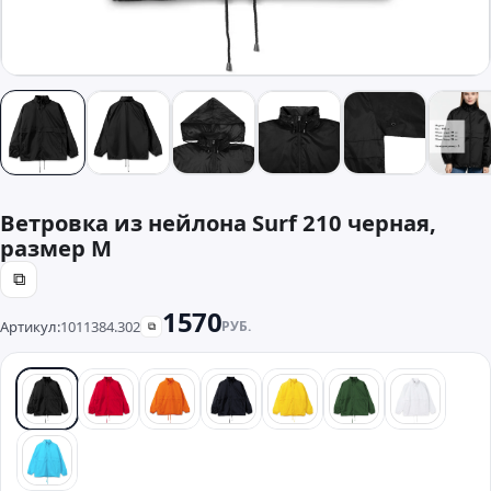
Ветровка из нейлона Surf 210 черная,
размер M
⧉
1570
Артикул:
1011384.302
РУБ.
⧉
черный
красный
оранжевый
синий
желтый
зеленый
белый
бирюзовый