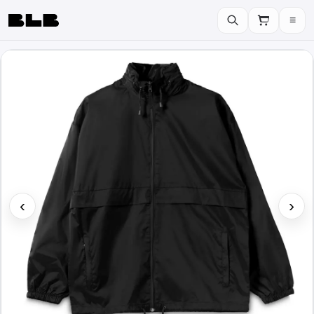
≡
BLB
‹
›