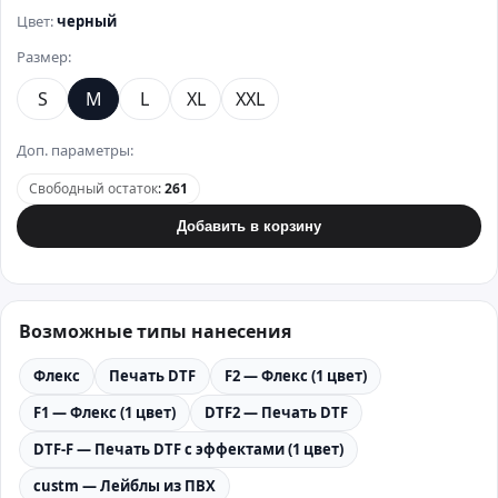
Цвет:
черный
Размер:
S
M
L
XL
XXL
Доп. параметры:
Свободный остаток
:
261
Добавить в корзину
Возможные типы нанесения
Флекс
Печать DTF
F2 — Флекс (1 цвет)
F1 — Флекс (1 цвет)
DTF2 — Печать DTF
DTF-F — Печать DTF с эффектами (1 цвет)
custm — Лейблы из ПВХ