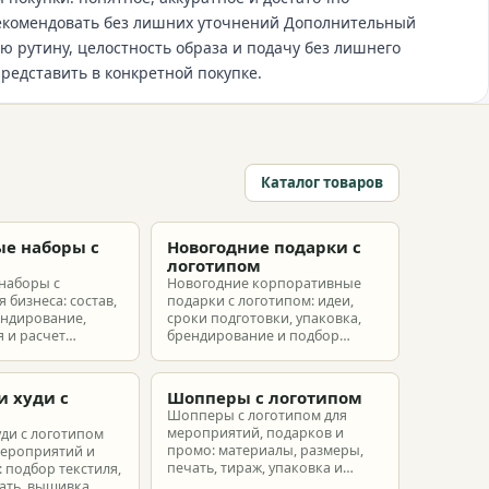
рекомендовать без лишних уточнений Дополнительный
 рутину, целостность образа и подачу без лишнего
представить в конкретной покупке.
Каталог товаров
е наборы с
Новогодние подарки с
м
логотипом
наборы с
Новогодние корпоративные
 бизнеса: состав,
подарки с логотипом: идеи,
ендирование,
сроки подготовки, упаковка,
 и расчет
брендирование и подбор
ых наборов под
наборов для клиентов,
еты.
партнеров и сотрудников.
и худи с
Шопперы с логотипом
м
Шопперы с логотипом для
мероприятий, подарков и
уди с логотипом
промо: материалы, размеры,
мероприятий и
печать, тираж, упаковка и
 подбор текстиля,
расчет брендированных сумок.
ать, вышивка,