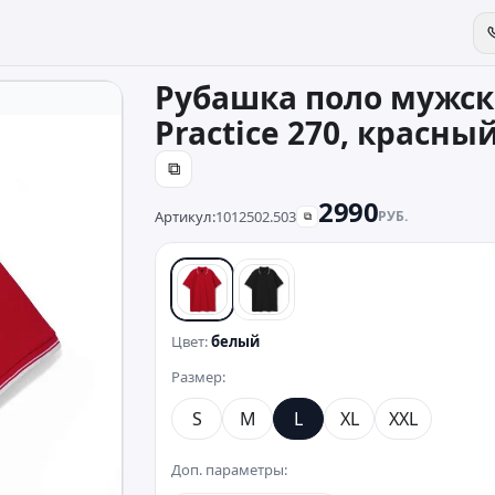
Рубашка поло мужск
Practice 270, красны
⧉
2990
Артикул:
1012502.503
РУБ.
⧉
белый
черный
Цвет:
белый
Размер:
S
M
L
XL
XXL
Доп. параметры: