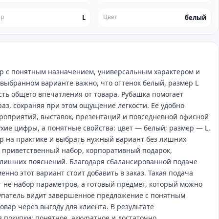
ер
Цвет
L
белый
вар с понятным назначением, универсальным характером и
 выбранном варианте важно, что оттенок белый, размер L
асть общего впечатления от товара. Рубашка помогает
аз, сохраняя при этом ощущение легкости. Ее удобно
ероприятий, выставок, презентаций и повседневной офисной
ухие цифры, а понятные свойства: цвет — белый; размер — L.
р на практике и выбрать нужный вариант без лишних
в приветственный набор, корпоративный подарок,
 лишних пояснений. Благодаря сбалансированной подаче
нно этот вариант стоит добавить в заказ. Такая подача
т не набор параметров, а готовый предмет, который можно
купатель видит завершенное предложение с понятным
вар через выгоду для клиента. В результате
 покупки: понятное, аккуратное и достаточно