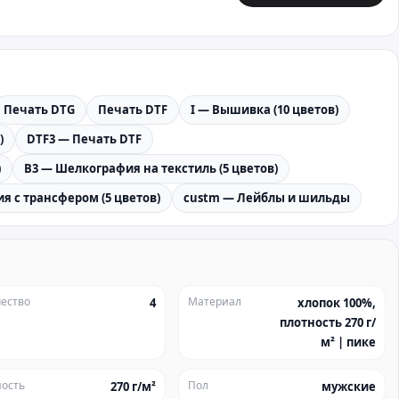
Печать DTG
Печать DTF
I — Вышивка (10 цветов)
)
DTF3 — Печать DTF
)
B3 — Шелкография на текстиль (5 цветов)
я с трансфером (5 цветов)
custm — Лейблы и шильды
ество
Материал
4
хлопок 100%,
плотность 270 г/
м² | пике
ость
Пол
270 г/м²
мужские