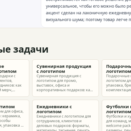
универсальное, чтобы его можно было 
акцент сделан на лаконичную ежедневную
визуального шума; поэтому товар легче 
ые задачи
ые
Сувенирная продукция
Подарочны
готипом
с логотипом
логотипо
одарки с
Сувенирная продукция с
Подарочные 
иентов,
логотипом для промо,
логотипом для
удников: как
выставок, офиса и
упаковка, бр
 мерч,
корпоративных подарков: как
комплектация
т и
выбрать позиции, подготовить
корпоративн
з без лишнего
макет и избежать лишних
разные бюдж
затрат.
отипом
Ежедневники с
Футболки 
логотипом
логотипо
ом для офиса,
: керамика,
Ежедневники с логотипом для
Футболки и х
пособы
сотрудников, клиентов и
для команд, 
, упаковка и
деловых подарков: форматы,
welcome pack:
материалы, тиснение, печать,
размеры, печ