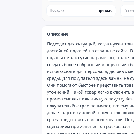
Посадка
Разм
прямая
Описание
Подходит для ситуаций, когда нужен то
достойной подачей на странице сайта. В
поданы не как сухие параметры, а как ч
создать более собранный и опрятный обр
использовать для персонала, деловых м
среды. Для покупателя здесь важны не с
Они помогают быстрее представить това
уточнений. Такой товар легко включить 
промо‑комплект или личную покупку без
покупатель быстрее понимает, почему име
делает карточку живой: покупатель види
сразу представить в использовании. По
сценарием применения: он раскрывает то
воспринимается как готовое решение для