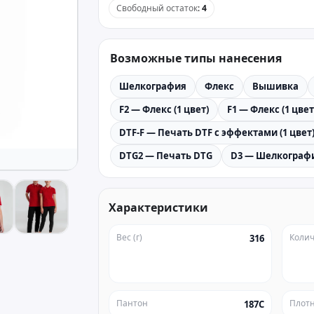
Свободный остаток
:
4
Возможные типы нанесения
Шелкография
Флекс
Вышивка
F2 — Флекс (1 цвет)
F1 — Флекс (1 цвет
DTF-F — Печать DTF с эффектами (1 цвет
DTG2 — Печать DTG
D3 — Шелкографи
Характеристики
Вес (г)
Колич
316
Пантон
Плотн
187C