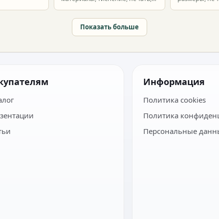
наборы и расчет тиража.
сроки и бюдж
Показать больше
купателям
Информация
алог
Политика cookies
зентации
Политика конфиден
тьи
Персональные данн