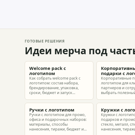
ГОТОВЫЕ РЕШЕНИЯ
Идеи мерча под част
Welcome pack с
Корпоративн
логотипом
подарки с ло
Как собрать welcome pack с
Корпоративные п
логотипом: состав набора,
логотипом для кл
брендирование, упаковка,
партнеров и сотр
сроки, бюджет и запуск
выбрать полезный
корпоративного мерча для
рассчитать бюдже
новых сотрудников.
подготовить зака
риска.
Ручки с логотипом
Кружки с лог
Ручки с логотипом для промо,
Кружки с логотип
офиса и подарочных наборов:
подарков и промо
материалы, способы
стекло, металл, с
нанесения, тиражи, бюджет и
нанесения, тиражи
подготовка макета.
расчет.