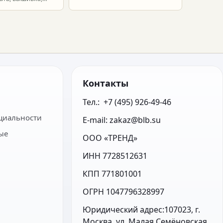
ет.
Контакты
Тел.:  +7 (495) 926-49-46
циальности
E-mail: zakaz@blb.su
ые
ООО «ТРЕНД»
ИНН 7728512631
КПП 771801001
ОГРН 1047796328997
Юридический адрес:107023, г. 
Москва, ул. Малая Семёновская, 