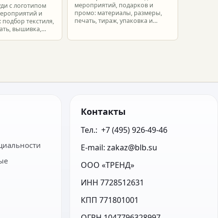
мероприятий, подарков и
уди с логотипом
промо: материалы, размеры,
мероприятий и
печать, тираж, упаковка и
 подбор текстиля,
расчет брендированных сумок.
ать, вышивка,
ет.
Контакты
Тел.:  +7 (495) 926-49-46
циальности
E-mail: zakaz@blb.su
ые
ООО «ТРЕНД»
ИНН 7728512631
КПП 771801001
ОГРН 1047796328997