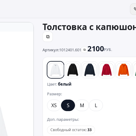
Толстовка с капюшон
⧉
2100
Артикул:
1012401.601
РУБ.
⧉
белый
черный
синий
красный
оран
Цвет:
белый
Размер:
XS
S
M
L
Доп. параметры:
Свободный остаток
:
33