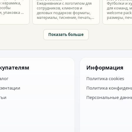
: керамика,
Ежедневники с логотипом для
Футболки и х
пособы
сотрудников, клиентов и
для команд, 
, упаковка и
деловых подарков: форматы,
welcome pack:
материалы, тиснение, печать,
размеры, печ
наборы и расчет тиража.
сроки и бюдж
Показать больше
купателям
Информация
алог
Политика cookies
зентации
Политика конфиден
тьи
Персональные данн