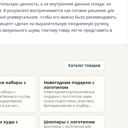
ельскую ценность, а не внутренние данные склада: он
. В результате воспринимается как готовое решение для
очно универсальное, чтобы его можно было рекомендовать
акцент сделан на выразительную ежедневную рутину,
о визуального шума; поэтому товар легче представить в
Каталог товаров
е наборы с
Новогодние подарки с
м
логотипом
наборы с
Новогодние корпоративные
 бизнеса: состав,
подарки с логотипом: идеи,
ендирование,
сроки подготовки, упаковка,
 и расчет
брендирование и подбор
ых наборов под
наборов для клиентов,
еты.
партнеров и сотрудников.
и худи с
Шопперы с логотипом
м
Шопперы с логотипом для