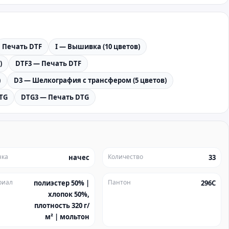
Печать DTF
I — Вышивка (10 цветов)
)
DTF3 — Печать DTF
)
D3 — Шелкография с трансфером (5 цветов)
TG
DTG3 — Печать DTG
нка
Количество
начес
33
риал
Пантон
полиэстер 50% |
296C
хлопок 50%,
плотность 320 г/
м² | мольтон