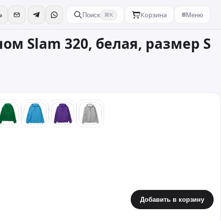
Корзина
≡
Поиск
Меню
⌘K
ом Slam 320, белая, размер S
жевый
зеленый
бирюзовый
фиолетовый
серый
Добавить в корзину