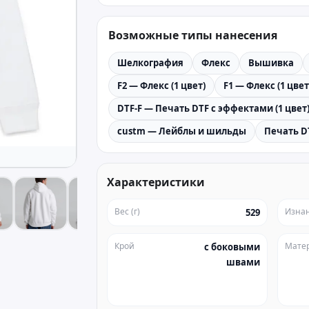
Возможные типы нанесения
Шелкография
Флекс
Вышивка
F2 — Флекс (1 цвет)
F1 — Флекс (1 цвет
DTF-F — Печать DTF с эффектами (1 цвет
custm — Лейблы и шильды
Печать D
Характеристики
Вес (г)
Изна
529
Крой
Мате
с боковыми
швами