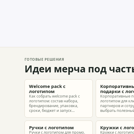
ГОТОВЫЕ РЕШЕНИЯ
Идеи мерча под част
Welcome pack с
Корпоративн
логотипом
подарки с ло
Как собрать welcome pack с
Корпоративные п
логотипом: состав набора,
логотипом для кл
брендирование, упаковка,
партнеров и сотр
сроки, бюджет и запуск
выбрать полезный
корпоративного мерча для
рассчитать бюдже
новых сотрудников.
подготовить зака
риска.
Ручки с логотипом
Кружки с лог
Ручки с логотипом для промо,
Кружки с логотип