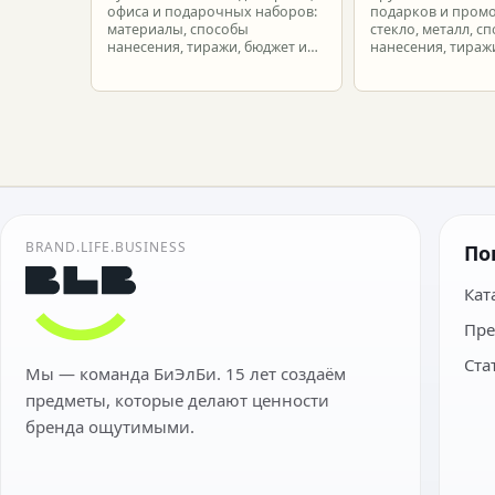
офиса и подарочных наборов:
подарков и промо
материалы, способы
стекло, металл, с
нанесения, тиражи, бюджет и
нанесения, тиражи
подготовка макета.
расчет.
BRAND.LIFE.BUSINESS
По
Кат
Пре
Ста
Мы — команда БиЭлБи. 15 лет создаём
предметы, которые делают ценности
бренда ощутимыми.