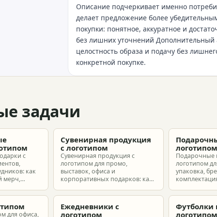
Описание подчеркивает именно потребит
делает предложение более убедительным
покупки: понятное, аккуратное и достат
без лишних уточнений Дополнительный 
целостность образа и подачу без лишнег
конкретной покупке.
ые задачи
ые
Сувенирная продукция
Подарочны
готипом
с логотипом
логотипо
одарки с
Сувенирная продукция с
Подарочные 
иентов,
логотипом для промо,
логотипом для
удников: как
выставок, офиса и
упаковка, бр
 мерч,
корпоративных подарков: как
комплектация
т и
выбрать позиции, подготовить
корпоративн
з без лишнего
макет и избежать лишних
разные бюдж
затрат.
отипом
Ежедневники с
Футболки 
логотипом
логотипо
ом для офиса,