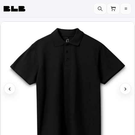
≡
BLB
‹
›