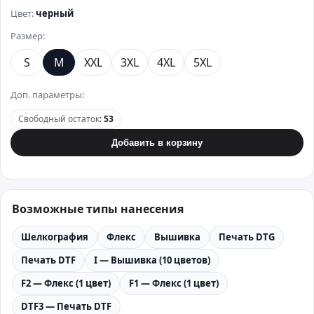
Цвет:
черный
Размер:
S
M
XXL
3XL
4XL
5XL
Доп. параметры:
Свободный остаток
:
53
Добавить в корзину
Возможные типы нанесения
Шелкография
Флекс
Вышивка
Печать DTG
Печать DTF
I — Вышивка (10 цветов)
F2 — Флекс (1 цвет)
F1 — Флекс (1 цвет)
DTF3 — Печать DTF