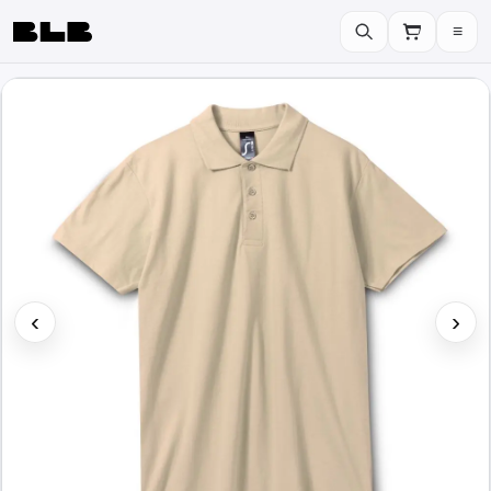
≡
BLB
‹
›