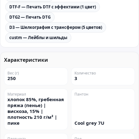
DTF-F — Печать DTF с эффектами (1 цвет)
DTG2 — Печать DTG
D3 — Шелкография с трансфером (5 цветов)
custm — Лейблы и шильды
Характеристики
Вес (г)
Количество
250
3
Материал
Пантон
хлопок 85%, гребенная
пряжа (пенье) |
вискоза, 15% |
плотность 210 г/м² |
пике
Cool grey 7U
Плотность
Пол