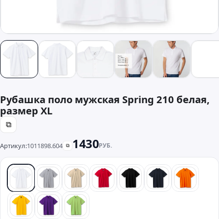
Рубашка поло мужская Spring 210 белая,
размер XL
⧉
1430
Артикул:
1011898.604
РУБ.
⧉
белый
серый
бежевый
красный
черный
синий
оранже
желтый
фиолетовый
зеленый