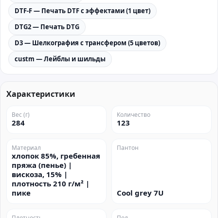
DTF-F — Печать DTF с эффектами (1 цвет)
DTG2 — Печать DTG
D3 — Шелкография с трансфером (5 цветов)
custm — Лейблы и шильды
Характеристики
Вес (г)
Количество
284
123
Материал
Пантон
хлопок 85%, гребенная
пряжа (пенье) |
вискоза, 15% |
плотность 210 г/м² |
пике
Cool grey 7U
Плотность
Пол