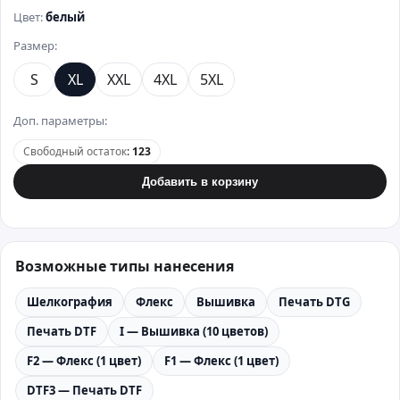
Цвет:
белый
Размер:
S
XL
XXL
4XL
5XL
Доп. параметры:
Свободный остаток
:
123
Добавить в корзину
Возможные типы нанесения
Шелкография
Флекс
Вышивка
Печать DTG
Печать DTF
I — Вышивка (10 цветов)
F2 — Флекс (1 цвет)
F1 — Флекс (1 цвет)
DTF3 — Печать DTF