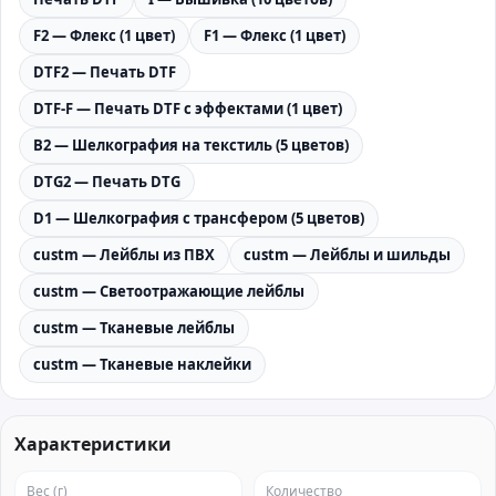
F2 — Флекс (1 цвет)
F1 — Флекс (1 цвет)
DTF2 — Печать DTF
DTF-F — Печать DTF с эффектами (1 цвет)
B2 — Шелкография на текстиль (5 цветов)
DTG2 — Печать DTG
D1 — Шелкография с трансфером (5 цветов)
custm — Лейблы из ПВХ
custm — Лейблы и шильды
custm — Светоотражающие лейблы
custm — Тканевые лейблы
custm — Тканевые наклейки
Характеристики
Вес (г)
Количество