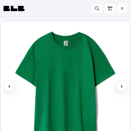
≡
BLB
‹
›