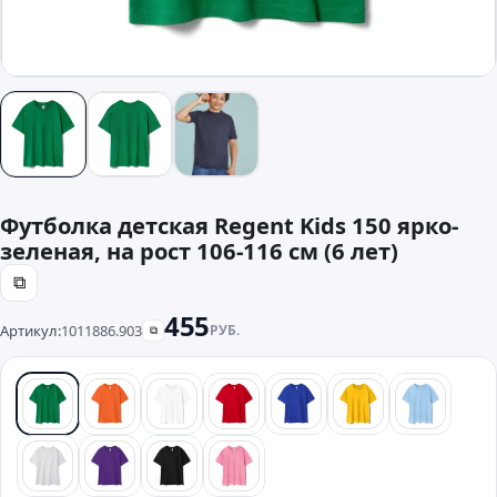
Футболка детская Regent Kids 150 ярко-
зеленая, на рост 106-116 см (6 лет)
⧉
455
Артикул:
1011886.903
РУБ.
⧉
зеленый
оранжевый
белый
красный
синий
желтый
голубой
светлый меланж
фиолетовый
черный
розовый