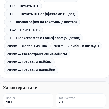
DTF2 — Печать DTF
DTF-F — Печать DTF с эффектами (1 цвет)
B2 — Шелкография на текстиль (5 цветов)
DTG2 — Печать DTG
D1 — Шелкография с трансфером (5 цветов)
custm — Лейблы из ПВХ
custm — Лейблы и шильды
custm — Светоотражающие лейблы
custm — Тканевые лейблы
custm — Тканевые наклейки
Характеристики
Вес (г)
Количество
107
29