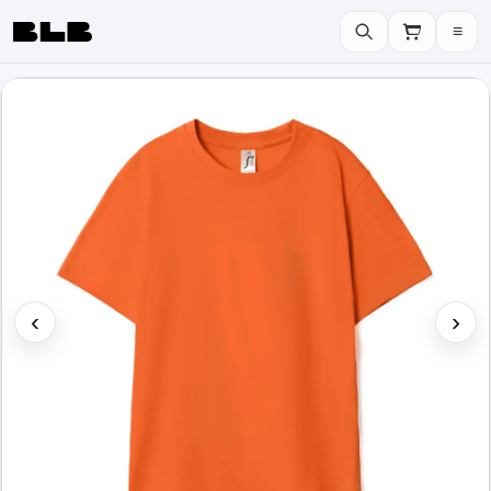
≡
BLB
‹
›