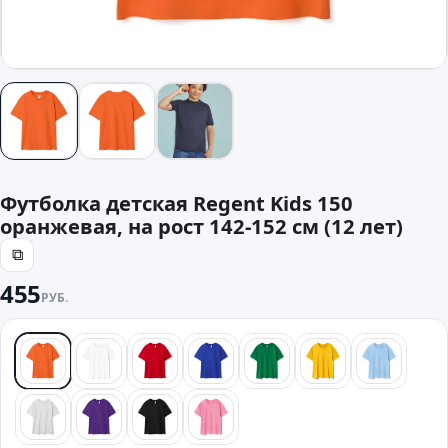
Футболка детская Regent Kids 150
оранжевая, на рост 142-152 см (12 лет)
⧉
455
РУБ.
оранжевый
белый
красный
синий
зеленый
желтый
голубой
светлый меланж
фиолетовый
черный
розовый