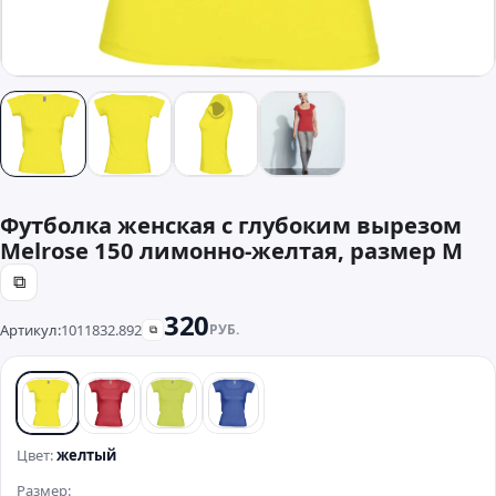
Футболка женская с глубоким вырезом
Melrose 150 лимонно-желтая, размер M
⧉
320
Артикул:
1011832.892
РУБ.
⧉
желтый
красный
зеленый
синий
Цвет:
желтый
Размер: