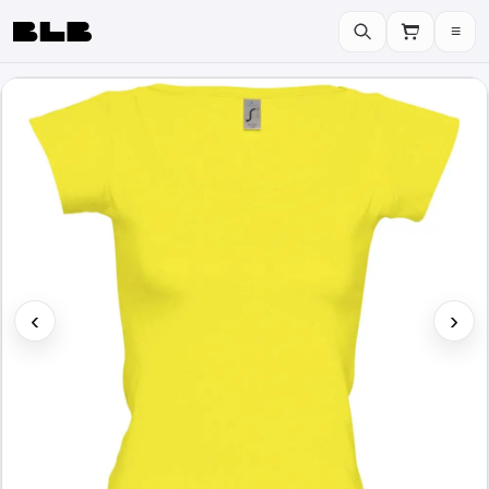
≡
BLB
‹
›