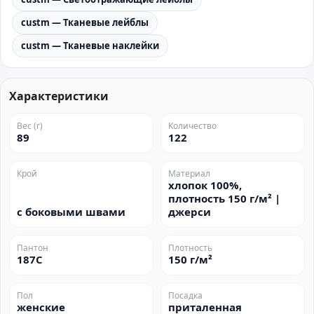
custm — Тканевые лейблы
custm — Тканевые наклейки
Характеристики
Вес (г)
Количество
89
122
Крой
Материал
хлопок 100%,
плотность 150 г/м² |
с боковыми швами
джерси
Пантон
Плотность
187C
150 г/м²
Пол
Посадка
женские
приталенная