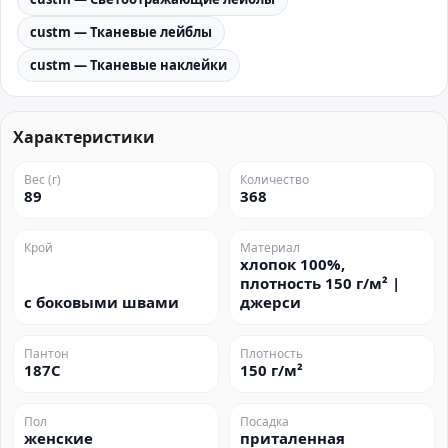
custm — Тканевые лейблы
custm — Тканевые наклейки
Характеристики
Вес (г)
Количество
89
368
Крой
Материал
хлопок 100%,
плотность 150 г/м² |
с боковыми швами
джерси
Пантон
Плотность
187C
150 г/м²
Пол
Посадка
женские
приталенная