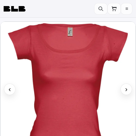
≡
BLB
‹
›