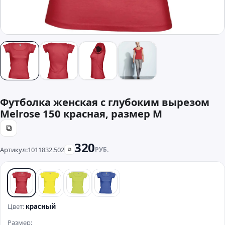
Футболка женская с глубоким вырезом
Melrose 150 красная, размер M
⧉
320
Артикул:
1011832.502
РУБ.
⧉
красный
желтый
зеленый
синий
Цвет:
красный
Размер: