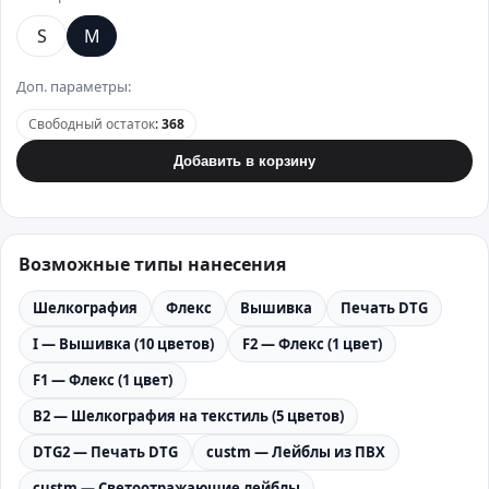
S
M
Доп. параметры:
Свободный остаток
:
368
Добавить в корзину
Возможные типы нанесения
Шелкография
Флекс
Вышивка
Печать DTG
I — Вышивка (10 цветов)
F2 — Флекс (1 цвет)
F1 — Флекс (1 цвет)
B2 — Шелкография на текстиль (5 цветов)
DTG2 — Печать DTG
custm — Лейблы из ПВХ
custm — Светоотражающие лейблы