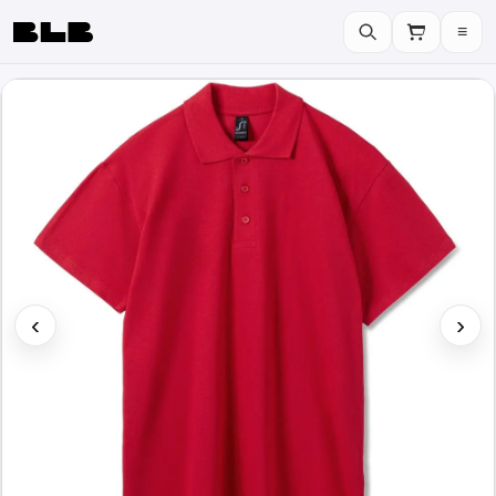
≡
BLB
‹
›