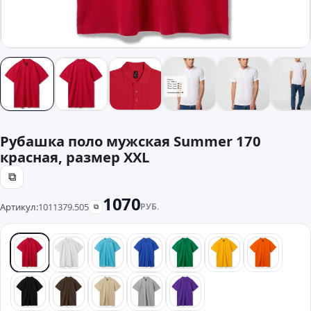
Рубашка поло мужская Summer 170
красная, размер XXL
⧉
1070
Артикул:
1011379.505
РУБ.
⧉
красный
белый
бирюзовый
синий
зеленый
желтый
оранже
черный
коричневый
бежевый
серый
фиолетовый