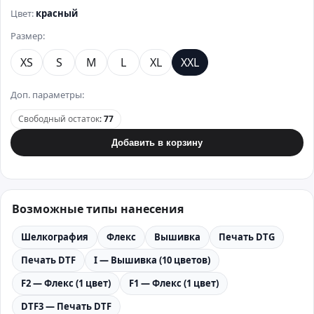
Цвет:
красный
Размер:
XS
S
M
L
XL
XXL
Доп. параметры:
Свободный остаток
:
77
Добавить в корзину
Возможные типы нанесения
Шелкография
Флекс
Вышивка
Печать DTG
Печать DTF
I — Вышивка (10 цветов)
F2 — Флекс (1 цвет)
F1 — Флекс (1 цвет)
DTF3 — Печать DTF