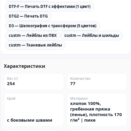
DTF-F — Печать DTF с эффектами (1 цвет)
DTG2 — Печать DTG
D3 — Шелкография с трансфером (5 цветов)
custm — Лейблы из ПВХ
custm — Лейблы и шильды
custm — Тканевые лейблы
Характеристики
Вес (г)
Количество
254
77
Крой
Материал
хлопок 100%,
гребенная пряжа
(пенье), плотность 170
с боковыми швами
г/м² | пике