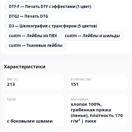
DTF-F — Печать DTF с эффектами (1 цвет)
DTG2 — Печать DTG
D3 — Шелкография с трансфером (5 цветов)
custm — Лейблы из ПВХ
custm — Лейблы и шильды
custm — Тканевые лейблы
Характеристики
Вес (г)
Количество
213
151
Крой
Материал
хлопок 100%,
гребенная пряжа
(пенье), плотность 170
с боковыми швами
г/м² | пике