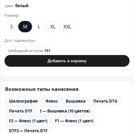
Цвет:
белый
Размер:
S
M
L
XL
XXL
Доп. параметры:
Свободный остаток
:
151
Добавить в корзину
Возможные типы нанесения
Шелкография
Флекс
Вышивка
Печать DTG
Печать DTF
I — Вышивка (10 цветов)
F2 — Флекс (1 цвет)
F1 — Флекс (1 цвет)
DTF3 — Печать DTF