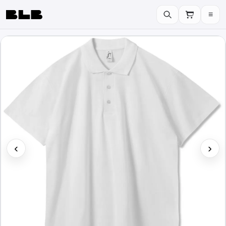
≡
BLB
‹
›