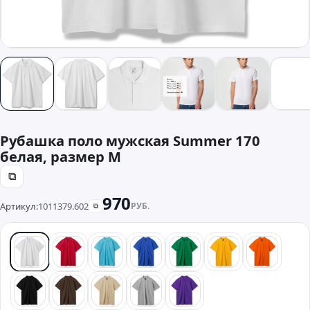
Рубашка поло мужская Summer 170
белая, размер M
⧉
970
Артикул:
1011379.602
РУБ.
⧉
белый
красный
бирюзовый
синий
зеленый
желтый
оранже
черный
коричневый
бежевый
серый
фиолетовый