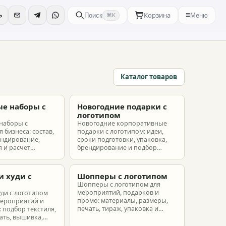
Корзина
≡
Поиск
Меню
⌘K
Каталог товаров
е наборы с
Новогодние подарки с
м
логотипом
наборы с
Новогодние корпоративные
 бизнеса: состав,
подарки с логотипом: идеи,
ендирование,
сроки подготовки, упаковка,
 и расчет
брендирование и подбор
ых наборов под
наборов для клиентов,
еты.
партнеров и сотрудников.
и худи с
Шопперы с логотипом
м
Шопперы с логотипом для
мероприятий, подарков и
уди с логотипом
промо: материалы, размеры,
мероприятий и
печать, тираж, упаковка и
 подбор текстиля,
расчет брендированных сумок.
ать, вышивка,
ет.