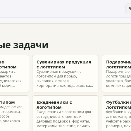
ые задачи
ые
Сувенирная продукция
Подарочны
готипом
с логотипом
логотипо
одарки с
Сувенирная продукция с
Подарочные 
иентов,
логотипом для промо,
логотипом для
удников: как
выставок, офиса и
упаковка, бр
 мерч,
корпоративных подарков: как
комплектация
т и
выбрать позиции, подготовить
корпоративн
з без лишнего
макет и избежать лишних
разные бюдж
затрат.
отипом
Ежедневники с
Футболки 
логотипом
логотипо
ом для офиса,
: керамика,
Ежедневники с логотипом для
Футболки и х
пособы
сотрудников, клиентов и
для команд, 
, упаковка и
деловых подарков: форматы,
welcome pack:
материалы, тиснение, печать,
размеры, печ
наборы и расчет тиража.
сроки и бюдж