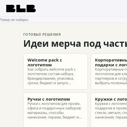
BLB
Товар не найден.
ГОТОВЫЕ РЕШЕНИЯ
Идеи мерча под част
Welcome pack с
Корпоративн
логотипом
подарки с ло
Как собрать welcome pack с
Корпоративные п
логотипом: состав набора,
логотипом для кл
брендирование, упаковка,
партнеров и сотр
сроки, бюджет и запуск
выбрать полезный
корпоративного мерча для
рассчитать бюдже
новых сотрудников.
подготовить зака
риска.
Ручки с логотипом
Кружки с лог
Ручки с логотипом для промо,
Кружки с логотип
офиса и подарочных наборов:
подарков и промо
материалы, способы
стекло, металл, с
нанесения, тиражи, бюджет и
нанесения, тиражи
подготовка макета.
расчет.