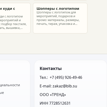
еты.
партнеров и сотрудников.
и худи с
Шопперы с логотипом
м
Шопперы с логотипом для
мероприятий, подарков и
уди с логотипом
промо: материалы, размеры,
мероприятий и
печать, тираж, упаковка и
 подбор текстиля,
расчет брендированных сумок.
ать, вышивка,
ет.
Контакты
Тел.:  +7 (495) 926-49-46
циальности
E-mail: zakaz@blb.su
ые
ООО «ТРЕНД»
ИНН 7728512631