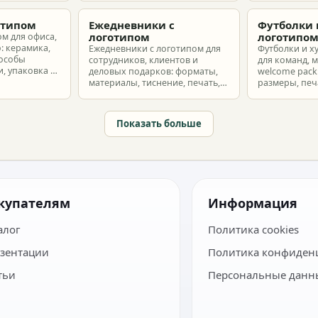
з без лишнего
макет и избежать лишних
разные бюдж
затрат.
отипом
Ежедневники с
Футболки 
логотипом
логотипо
ом для офиса,
: керамика,
Ежедневники с логотипом для
Футболки и х
пособы
сотрудников, клиентов и
для команд, 
, упаковка и
деловых подарков: форматы,
welcome pack:
материалы, тиснение, печать,
размеры, печ
наборы и расчет тиража.
сроки и бюдж
Показать больше
купателям
Информация
алог
Политика cookies
зентации
Политика конфиден
тьи
Персональные данн