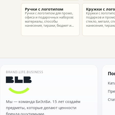
новых сотрудников.
подготовить зака
риска.
Ручки с логотипом
Кружки с лог
Ручки с логотипом для промо,
Кружки с логотип
офиса и подарочных наборов:
подарков и промо
материалы, способы
стекло, металл, с
нанесения, тиражи, бюджет и
нанесения, тиражи
подготовка макета.
расчет.
BRAND.LIFE.BUSINESS
По
Кат
Пре
Ста
Мы — команда БиЭлБи. 15 лет создаём
предметы, которые делают ценности
бренда ощутимыми.