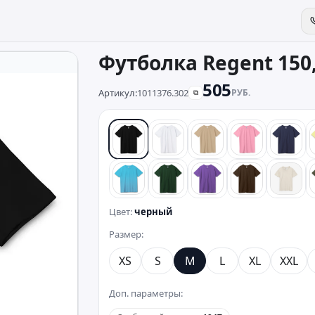
Футболка Regent 150
505
Артикул:
1011376.302
РУБ.
⧉
черный
белый
песочный
розовый
сини
бирюзовый
темно-зеленый
фиолетовый
коричневый
беже
Цвет:
черный
Размер:
XS
S
M
L
XL
XXL
Доп. параметры: