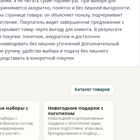
ании, а не читать сухие параметры. При выборе для
принимается аккуратно, понятно и без лишней вычурности.
а странице товара: он объясняет пользу, подчеркивает
атление. Покупатель видит завершенное предложение с
рывает товар через выгоду для клиента. В результате
 покупки: понятное, аккуратное и достаточно
рекомендовать без лишних уточнений Дополнительный
ю рутину, удобство выбора и подачу без лишнего
представить в конкретной покупке.
Каталог товаров
е наборы с
Новогодние подарки с
м
логотипом
наборы с
Новогодние корпоративные
 бизнеса: состав,
подарки с логотипом: идеи,
ендирование,
сроки подготовки, упаковка,
 и расчет
брендирование и подбор
ых наборов под
наборов для клиентов,