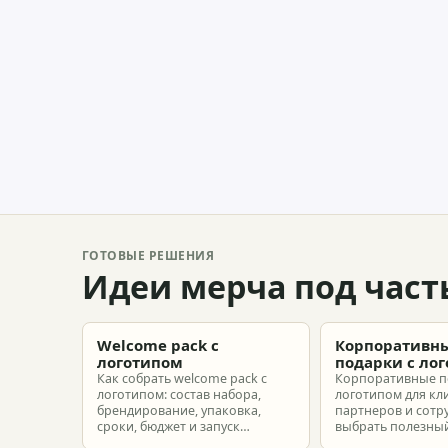
ГОТОВЫЕ РЕШЕНИЯ
Идеи мерча под част
Welcome pack с
Корпоративн
логотипом
подарки с ло
Как собрать welcome pack с
Корпоративные п
логотипом: состав набора,
логотипом для кл
брендирование, упаковка,
партнеров и сотр
сроки, бюджет и запуск
выбрать полезный
корпоративного мерча для
рассчитать бюдже