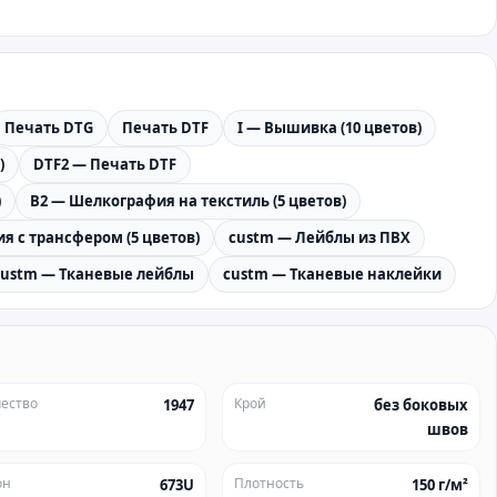
Печать DTG
Печать DTF
I — Вышивка (10 цветов)
)
DTF2 — Печать DTF
)
B2 — Шелкография на текстиль (5 цветов)
я с трансфером (5 цветов)
custm — Лейблы из ПВХ
custm — Тканевые лейблы
custm — Тканевые наклейки
ество
Крой
1947
без боковых
швов
он
Плотность
673U
150 г/м²