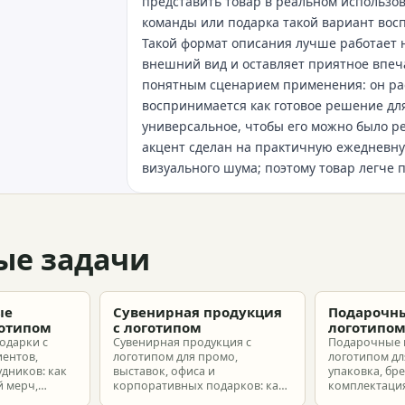
представить товар в реальном использов
команды или подарка такой вариант вос
Такой формат описания лучше работает н
внешний вид и оставляет приятное впеч
понятным сценарием применения: он раск
воспринимается как готовое решение для
универсальное, чтобы его можно было 
акцент сделан на практичную ежедневну
визуального шума; поэтому товар легче 
ые задачи
ые
Сувенирная продукция
Подарочны
готипом
с логотипом
логотипо
одарки с
Сувенирная продукция с
Подарочные 
иентов,
логотипом для промо,
логотипом для
удников: как
выставок, офиса и
упаковка, бр
 мерч,
корпоративных подарков: как
комплектация
т и
выбрать позиции, подготовить
корпоративн