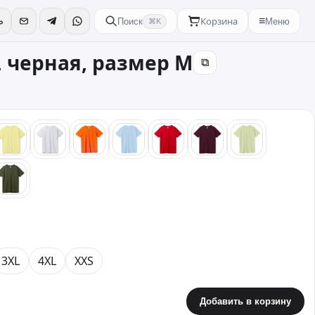
Корзина
≡
Поиск
Меню
⌘K
, черная, размер M
⧉
й
желтый
серый
оранжевый
голубой
красный
бордовый
зеленый
вый
хаки
3XL
4XL
XXS
Добавить в корзину