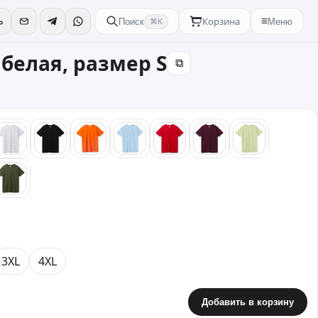
Корзина
≡
Поиск
Меню
⌘K
 белая, размер S
⧉
ый
серый
черный
оранжевый
голубой
красный
бордовый
зеленый
вый
хаки
3XL
4XL
Добавить в корзину