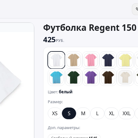
Футболка Regent 150
425
РУБ.
белый
песочный
розовый
синий
желт
бирюзовый
темно-зеленый
фиолетовый
коричневый
беже
Цвет:
белый
Размер:
XS
S
M
L
XL
XXL
Доп. параметры: