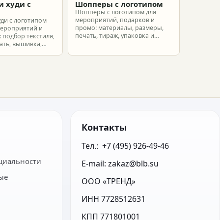
и худи с
Шопперы с логотипом
м
Шопперы с логотипом для
мероприятий, подарков и
уди с логотипом
промо: материалы, размеры,
мероприятий и
печать, тираж, упаковка и
 подбор текстиля,
расчет брендированных сумок.
ать, вышивка,
ет.
Контакты
Тел.:  +7 (495) 926-49-46
циальности
E-mail: zakaz@blb.su
ые
ООО «ТРЕНД»
ИНН 7728512631
КПП 771801001