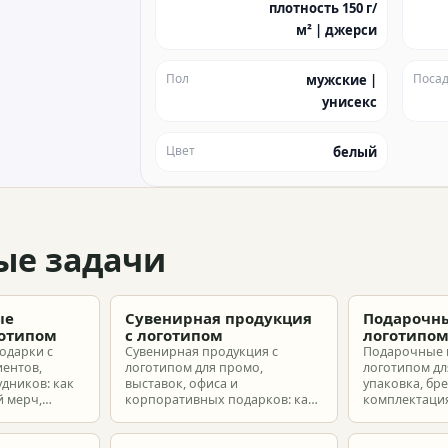
плотность 150 г/
м² | джерси
Пол
Посад
мужские |
унисекс
Цвет
белый
ые задачи
ые
Сувенирная продукция
Подарочны
готипом
с логотипом
логотипо
одарки с
Сувенирная продукция с
Подарочные 
иентов,
логотипом для промо,
логотипом для
удников: как
выставок, офиса и
упаковка, бр
 мерч,
корпоративных подарков: как
комплектация
т и
выбрать позиции, подготовить
корпоративн
з без лишнего
макет и избежать лишних
разные бюдж
затрат.