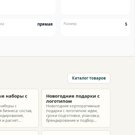
ка
Размер
прямая
S
Каталог товаров
е наборы с
Новогодние подарки с
м
логотипом
наборы с
Новогодние корпоративные
 бизнеса: состав,
подарки с логотипом: идеи,
ендирование,
сроки подготовки, упаковка,
 и расчет
брендирование и подбор
ых наборов под
наборов для клиентов,
еты.
партнеров и сотрудников.