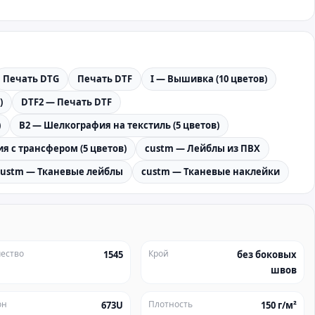
Печать DTG
Печать DTF
I — Вышивка (10 цветов)
)
DTF2 — Печать DTF
)
B2 — Шелкография на текстиль (5 цветов)
я с трансфером (5 цветов)
custm — Лейблы из ПВХ
custm — Тканевые лейблы
custm — Тканевые наклейки
ество
Крой
1545
без боковых
швов
он
Плотность
673U
150 г/м²