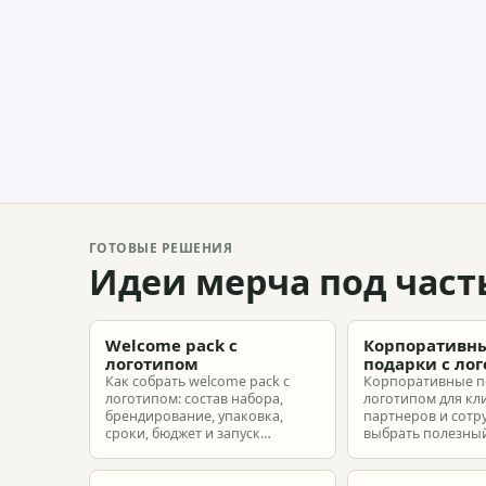
ГОТОВЫЕ РЕШЕНИЯ
Идеи мерча под част
Welcome pack с
Корпоративн
логотипом
подарки с ло
Как собрать welcome pack с
Корпоративные п
логотипом: состав набора,
логотипом для кл
брендирование, упаковка,
партнеров и сотр
сроки, бюджет и запуск
выбрать полезный
корпоративного мерча для
рассчитать бюдже
новых сотрудников.
подготовить зака
риска.