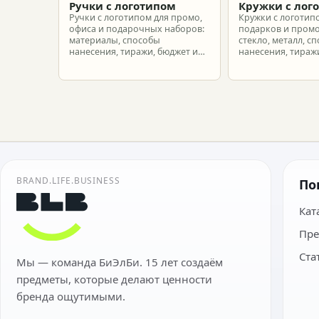
Ручки с логотипом
Кружки с лог
Ручки с логотипом для промо,
Кружки с логотип
офиса и подарочных наборов:
подарков и промо
материалы, способы
стекло, металл, с
нанесения, тиражи, бюджет и
нанесения, тиражи
подготовка макета.
расчет.
BRAND.LIFE.BUSINESS
По
Кат
Пре
Ста
Мы — команда БиЭлБи. 15 лет создаём
предметы, которые делают ценности
бренда ощутимыми.