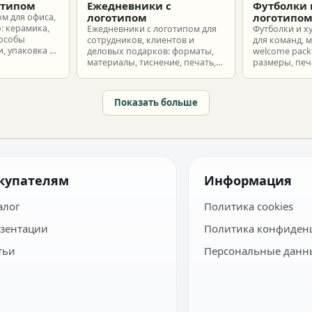
отипом
Ежедневники с
Футболки 
логотипом
логотипо
ом для офиса,
: керамика,
Ежедневники с логотипом для
Футболки и х
пособы
сотрудников, клиентов и
для команд, 
, упаковка и
деловых подарков: форматы,
welcome pack:
материалы, тиснение, печать,
размеры, печ
наборы и расчет тиража.
сроки и бюдж
Показать больше
купателям
Информация
алог
Политика cookies
зентации
Политика конфиден
тьи
Персональные данн