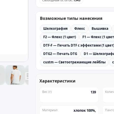
Свободный остаток
:
1545
Возможные типы нанесения
Шелкография
Флекс
Вышивка
F2 — Флекс (1 цвет)
F1 — Флекс (1 цвет
DTF-F — Печать DTF с эффектами (1 цвет
DTG2 — Печать DTG
D1 — Шелкографи
custm — Светоотражающие лейблы
Характеристики
Вес (г)
Колич
139
Материал
Пант
хлопок 100%,