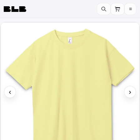
≡
BLB
‹
›