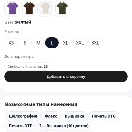
фиолетовый
коричневый
бежевый
хаки
Цвет:
желтый
Размер:
XS
S
M
L
XL
XXL
3XL
Доп. параметры:
Свободный остаток
:
25
Добавить в корзину
Возможные типы нанесения
Шелкография
Флекс
Вышивка
Печать DTG
Печать DTF
I — Вышивка (10 цветов)