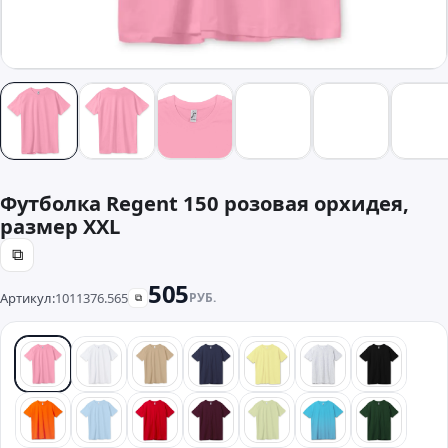
Футболка Regent 150 розовая орхидея,
размер XXL
⧉
505
Артикул:
1011376.565
РУБ.
⧉
розовый
белый
песочный
синий
желтый
серый
черный
оранжевый
голубой
красный
бордовый
зеленый
бирюзовый
темно-з