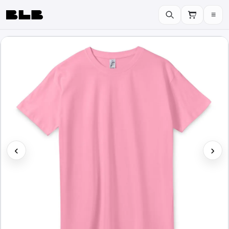
≡
BLB
‹
›