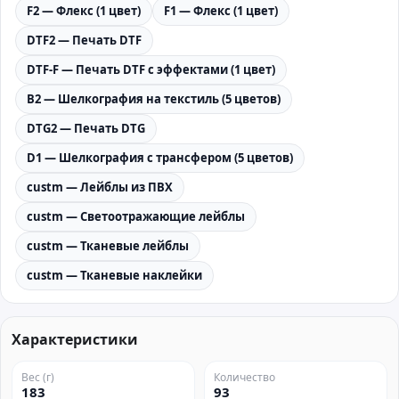
F2 — Флекс (1 цвет)
F1 — Флекс (1 цвет)
DTF2 — Печать DTF
DTF-F — Печать DTF с эффектами (1 цвет)
B2 — Шелкография на текстиль (5 цветов)
DTG2 — Печать DTG
D1 — Шелкография с трансфером (5 цветов)
custm — Лейблы из ПВХ
custm — Светоотражающие лейблы
custm — Тканевые лейблы
custm — Тканевые наклейки
Характеристики
Вес (г)
Количество
183
93