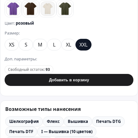
фиолетовый
коричневый
бежевый
хаки
Цвет:
розовый
Размер:
XS
S
M
L
XL
XXL
Доп. параметры:
Свободный остаток
:
93
Добавить в корзину
Возможные типы нанесения
Шелкография
Флекс
Вышивка
Печать DTG
Печать DTF
I — Вышивка (10 цветов)