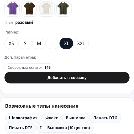
фиолетовый
коричневый
бежевый
хаки
Цвет:
розовый
Размер:
XS
S
M
L
XL
XXL
Доп. параметры:
Свободный остаток
:
149
Добавить в корзину
Возможные типы нанесения
Шелкография
Флекс
Вышивка
Печать DTG
Печать DTF
I — Вышивка (10 цветов)