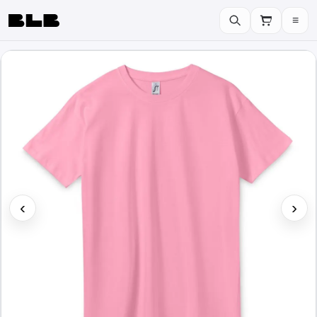
≡
BLB
‹
›