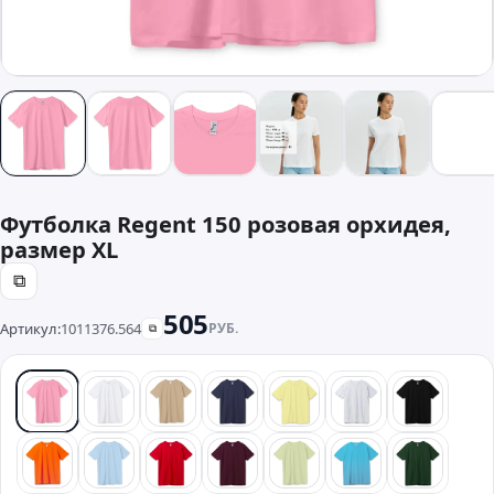
Футболка Regent 150 розовая орхидея,
размер XL
⧉
505
Артикул:
1011376.564
РУБ.
⧉
розовый
белый
песочный
синий
желтый
серый
черный
оранжевый
голубой
красный
бордовый
зеленый
бирюзовый
темно-з