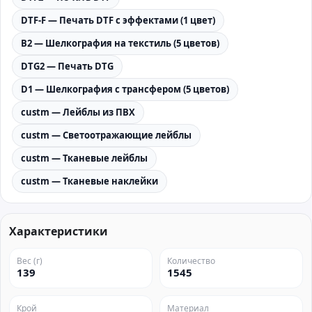
DTF-F — Печать DTF с эффектами (1 цвет)
B2 — Шелкография на текстиль (5 цветов)
DTG2 — Печать DTG
D1 — Шелкография с трансфером (5 цветов)
custm — Лейблы из ПВХ
custm — Светоотражающие лейблы
custm — Тканевые лейблы
custm — Тканевые наклейки
Характеристики
Вес (г)
Количество
139
1545
Крой
Материал