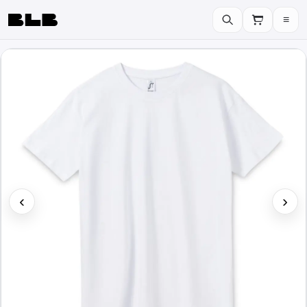
≡
BLB
‹
›