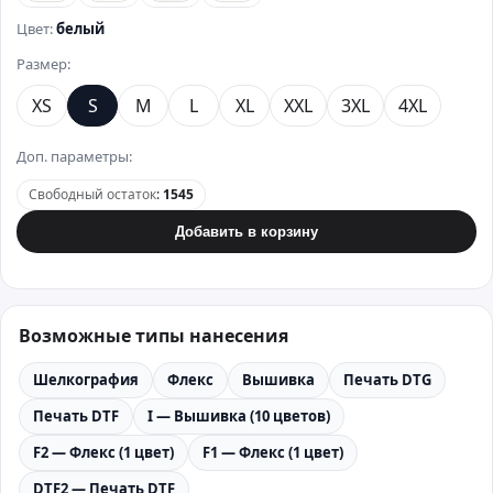
Цвет:
белый
Размер:
XS
S
M
L
XL
XXL
3XL
4XL
Доп. параметры:
Свободный остаток
:
1545
Добавить в корзину
Возможные типы нанесения
Шелкография
Флекс
Вышивка
Печать DTG
Печать DTF
I — Вышивка (10 цветов)
F2 — Флекс (1 цвет)
F1 — Флекс (1 цвет)
DTF2 — Печать DTF