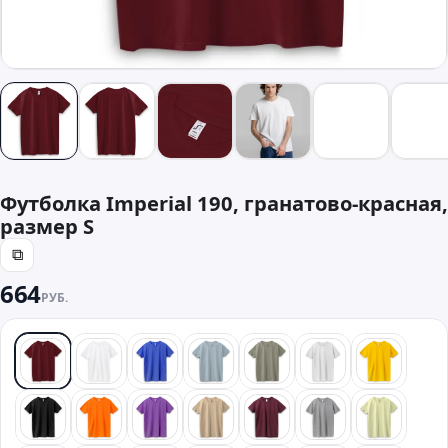
Футболка Imperial 190, гранатово-красная,
размер S
⧉
664
РУБ.
красный
белый
синий
голубой
хаки
светлый мелан
желтый
черный
оранжевый
фиолетовый
песочный
бордовый
серый
лайм