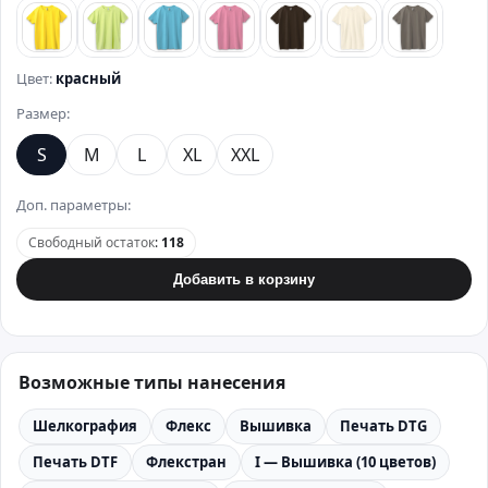
лимонный
зеленый
бирюзовый
розовый
коричневый
бежевый
стально
Цвет:
красный
Размер:
S
M
L
XL
XXL
Доп. параметры:
Свободный остаток
:
118
Добавить в корзину
Возможные типы нанесения
Шелкография
Флекс
Вышивка
Печать DTG
Печать DTF
Флекстран
I — Вышивка (10 цветов)