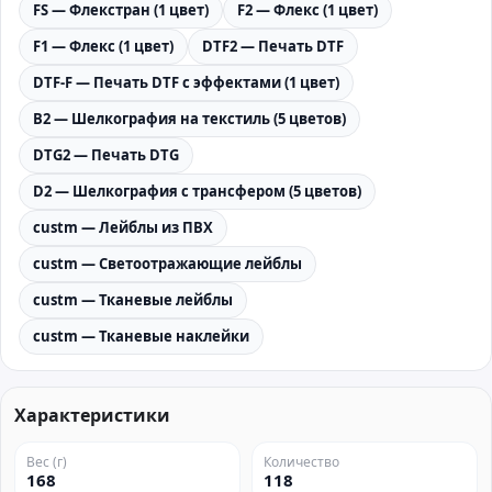
FS — Флекстран (1 цвет)
F2 — Флекс (1 цвет)
F1 — Флекс (1 цвет)
DTF2 — Печать DTF
DTF-F — Печать DTF с эффектами (1 цвет)
B2 — Шелкография на текстиль (5 цветов)
DTG2 — Печать DTG
D2 — Шелкография с трансфером (5 цветов)
custm — Лейблы из ПВХ
custm — Светоотражающие лейблы
custm — Тканевые лейблы
custm — Тканевые наклейки
Характеристики
Вес (г)
Количество
168
118