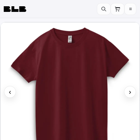
≡
BLB
‹
›