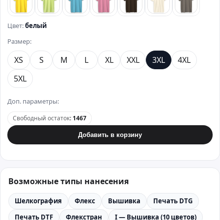
лимонный
зеленый
бирюзовый
розовый
коричневый
бежевый
стально
Цвет:
белый
Размер:
XS
S
M
L
XL
XXL
3XL
4XL
5XL
Доп. параметры:
Свободный остаток
:
1467
Добавить в корзину
Возможные типы нанесения
Шелкография
Флекс
Вышивка
Печать DTG
Печать DTF
Флекстран
I — Вышивка (10 цветов)