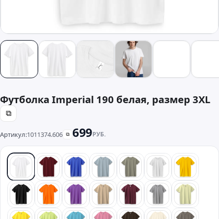
Футболка Imperial 190 белая, размер 3XL
⧉
699
Артикул:
1011374.606
РУБ.
⧉
белый
красный
синий
голубой
хаки
светлый мелан
желтый
черный
оранжевый
фиолетовый
песочный
бордовый
серый
лайм