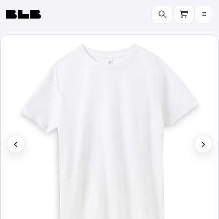
≡
BLB
‹
›