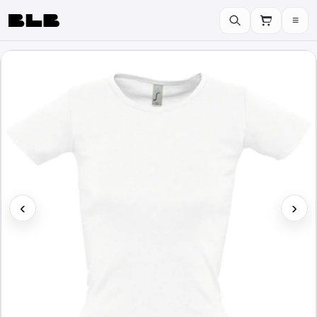
≡
BLB
‹
›