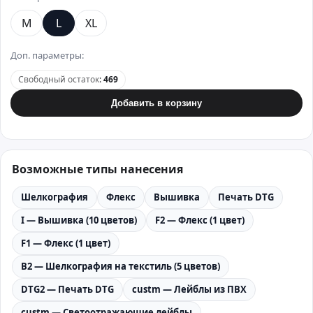
M
L
XL
Доп. параметры:
Свободный остаток
:
469
Добавить в корзину
Возможные типы нанесения
Шелкография
Флекс
Вышивка
Печать DTG
I — Вышивка (10 цветов)
F2 — Флекс (1 цвет)
F1 — Флекс (1 цвет)
B2 — Шелкография на текстиль (5 цветов)
DTG2 — Печать DTG
custm — Лейблы из ПВХ
custm — Светоотражающие лейблы