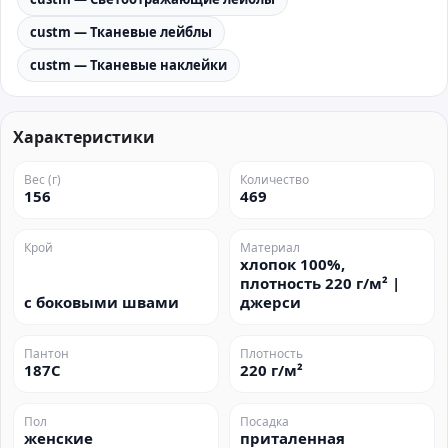
custm — Тканевые лейблы
custm — Тканевые наклейки
Характеристики
Вес (г)
Количество
156
469
Крой
Материал
хлопок 100%,
плотность 220 г/м² |
с боковыми швами
джерси
Пантон
Плотность
187C
220 г/м²
Пол
Посадка
женские
приталенная