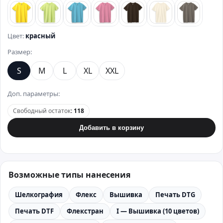
лимонный
зеленый
бирюзовый
розовый
коричневый
бежевый
стально
Цвет:
красный
Размер:
S
M
L
XL
XXL
Доп. параметры:
Свободный остаток
:
118
Добавить в корзину
Возможные типы нанесения
Шелкография
Флекс
Вышивка
Печать DTG
Печать DTF
Флекстран
I — Вышивка (10 цветов)