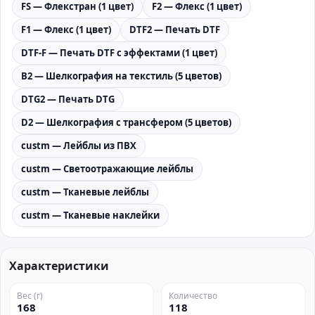
FS — Флекстран (1 цвет)
F2 — Флекс (1 цвет)
F1 — Флекс (1 цвет)
DTF2 — Печать DTF
DTF-F — Печать DTF с эффектами (1 цвет)
B2 — Шелкография на текстиль (5 цветов)
DTG2 — Печать DTG
D2 — Шелкография с трансфером (5 цветов)
custm — Лейблы из ПВХ
custm — Светоотражающие лейблы
custm — Тканевые лейблы
custm — Тканевые наклейки
Характеристики
Вес (г)
Количество
168
118