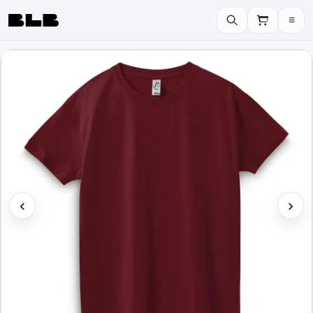
≡
BLB
‹
›