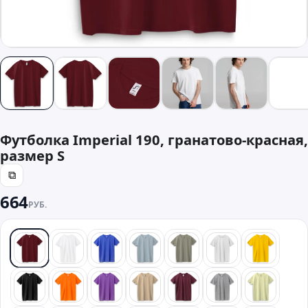
Футболка Imperial 190, гранатово-красная,
размер S
⧉
664
РУБ.
красный
белый
синий
голубой
хаки
светлый мелан
желтый
черный
оранжевый
фиолетовый
песочный
бордовый
серый
лайм