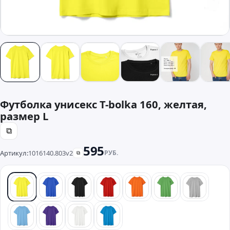
Футболка унисекс T-bolka 160, желтая,
размер L
⧉
595
Артикул:
1016140.803v2
РУБ.
⧉
желтый
синий
черный
красный
оранжевый
зеленый
серый
голубой
фиолетовый
белый
бирюзовый