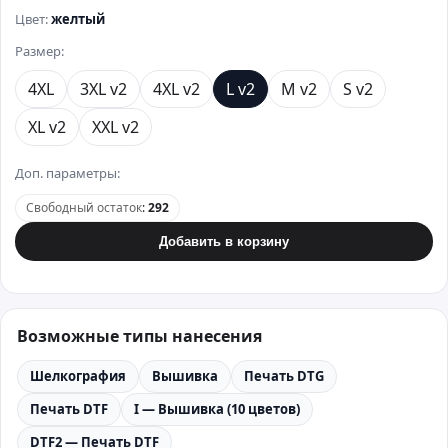
Цвет:
желтый
Размер:
4XL
3XL v2
4XL v2
L v2
M v2
S v2
XL v2
XXL v2
Доп. параметры:
Свободный остаток
:
292
Добавить в корзину
Возможные типы нанесения
Шелкография
Вышивка
Печать DTG
Печать DTF
I — Вышивка (10 цветов)
DTF2 — Печать DTF