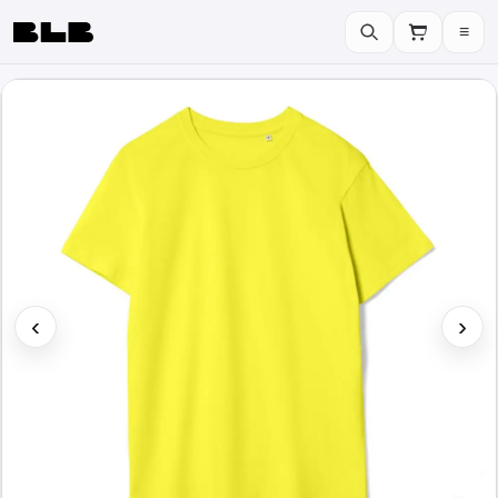
≡
BLB
‹
›