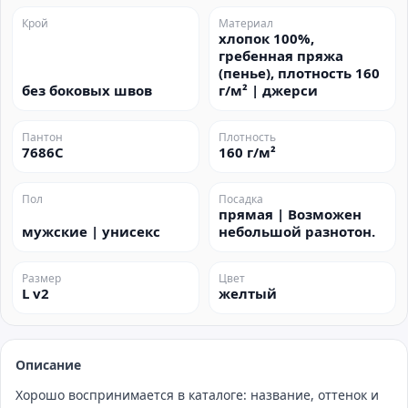
Крой
Материал
хлопок 100%,
гребенная пряжа
(пенье), плотность 160
без боковых швов
г/м² | джерси
Пантон
Плотность
7686C
160 г/м²
Пол
Посадка
прямая | Возможен
мужские | унисекс
небольшой разнотон.
Размер
Цвет
L v2
желтый
Описание
Хорошо воспринимается в каталоге: название, оттенок и