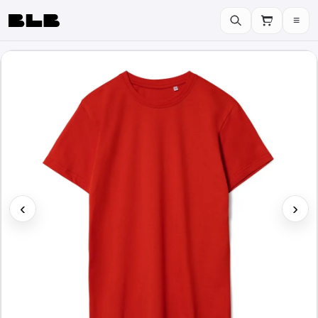
≡
BLB
‹
›