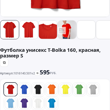
Футболка унисекс T-Bolka 160, красная,
размер S
⧉
595
Артикул:
1016140.501v2
РУБ.
⧉
красный
синий
черный
оранжевый
желтый
зеленый
серый
голубой
фиолетовый
белый
бирюзовый