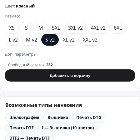
Цвет:
красный
Размер:
XS
S
M
5XL
3XL v2
4XL v2
6XL
L v2
M v2
S v2
XL v2
XXL v2
Доп. параметры:
Свободный остаток
:
282
Добавить в корзину
Возможные типы нанесения
Шелкография
Вышивка
Печать DTG
Печать DTF
I — Вышивка (10 цветов)
DTF2 — Печать DTF