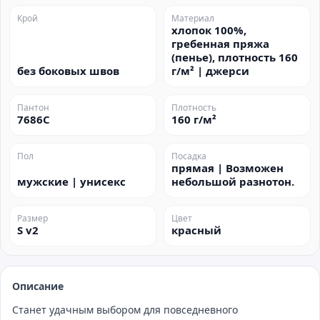
Крой
Материал
хлопок 100%,
гребенная пряжа
(пенье), плотность 160
без боковых швов
г/м² | джерси
Пантон
Плотность
7686C
160 г/м²
Пол
Посадка
прямая | Возможен
мужские | унисекс
небольшой разнотон.
Размер
Цвет
S v2
красный
Описание
Станет удачным выбором для повседневного