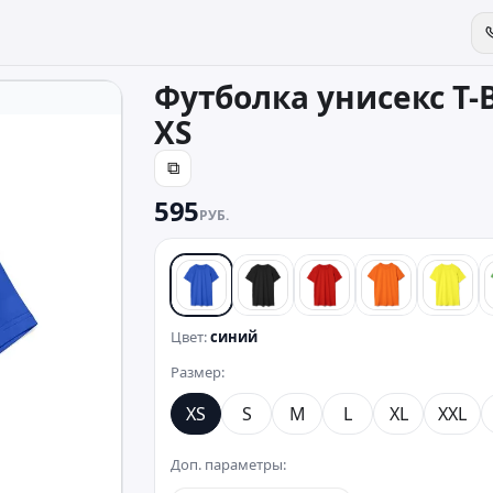
Футболка унисекс T-B
XS
⧉
595
РУБ.
синий
черный
красный
оранжевый
желт
Цвет:
синий
Размер:
XS
S
M
L
XL
XXL
Доп. параметры: