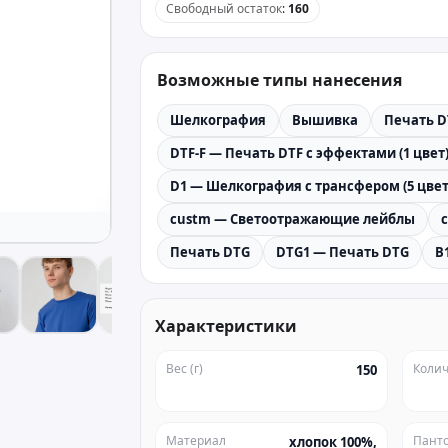
Свободный остаток
:
160
Возможные типы нанесения
Шелкография
Вышивка
Печать D
DTF-F — Печать DTF с эффектами (1 цвет
D1 — Шелкография с трансфером (5 цвет
custm — Светоотражающие лейблы
Печать DTG
DTG1 — Печать DTG
B
Характеристики
Вес (г)
Колич
150
Материал
Пант
хлопок 100%,