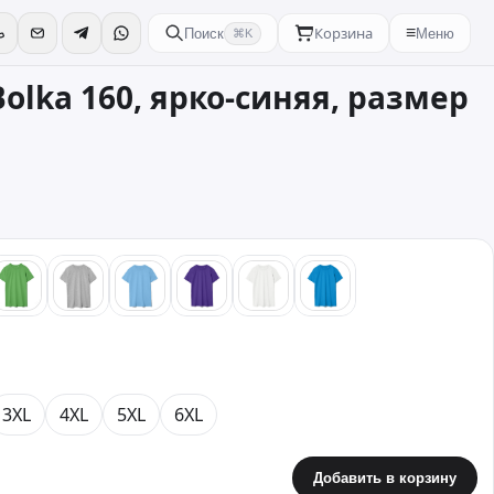
Корзина
≡
Поиск
Меню
⌘K
olka 160, ярко-синяя, размер
ый
зеленый
серый
голубой
фиолетовый
белый
бирюзовый
3XL
4XL
5XL
6XL
Добавить в корзину