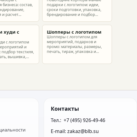
 бизнеса: состав,
подарки с логотипом: идеи,
ендирование,
сроки подготовки, упаковка,
 и расчет
брендирование и подбор
ых наборов под
наборов для клиентов,
еты.
партнеров и сотрудников.
и худи с
Шопперы с логотипом
м
Шопперы с логотипом для
мероприятий, подарков и
уди с логотипом
промо: материалы, размеры,
мероприятий и
печать, тираж, упаковка и
 подбор текстиля,
расчет брендированных сумок.
ать, вышивка,
ет.
Контакты
Тел.:  +7 (495) 926-49-46
циальности
E-mail: zakaz@blb.su