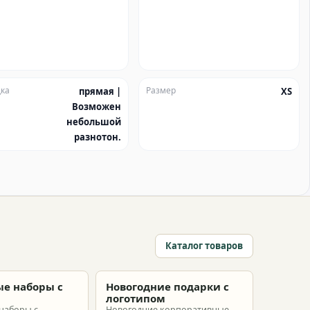
ка
Размер
прямая |
XS
Возможен
небольшой
разнотон.
Каталог товаров
е наборы с
Новогодние подарки с
м
логотипом
наборы с
Новогодние корпоративные