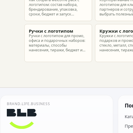
логотипом: состав набора,
логотипом для кл
брендирование, упаковка,
партнеров и сотр
сроки, бюджет и запуск
выбрать полезный
корпоративного мерча для
рассчитать бюдже
новых сотрудников.
подготовить зака
риска.
Ручки с логотипом
Кружки с лог
Ручки с логотипом для промо,
Кружки с логотип
офиса и подарочных наборов:
подарков и промо
материалы, способы
стекло, металл, с
нанесения, тиражи, бюджет и
нанесения, тиражи
подготовка макета.
расчет.
BRAND.LIFE.BUSINESS
По
Кат
Пре