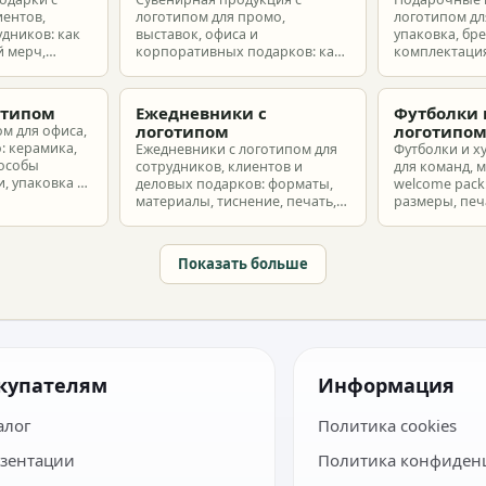
иентов,
логотипом для промо,
логотипом для
удников: как
выставок, офиса и
упаковка, бр
 мерч,
корпоративных подарков: как
комплектация
т и
выбрать позиции, подготовить
корпоративн
з без лишнего
макет и избежать лишних
разные бюдж
затрат.
отипом
Ежедневники с
Футболки 
логотипом
логотипо
ом для офиса,
: керамика,
Ежедневники с логотипом для
Футболки и х
пособы
сотрудников, клиентов и
для команд, 
, упаковка и
деловых подарков: форматы,
welcome pack:
материалы, тиснение, печать,
размеры, печ
наборы и расчет тиража.
сроки и бюдж
Показать больше
купателям
Информация
алог
Политика cookies
зентации
Политика конфиден