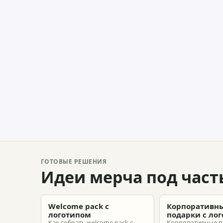
ГОТОВЫЕ РЕШЕНИЯ
Идеи мерча под част
Welcome pack с
Корпоративн
логотипом
подарки с ло
Как собрать welcome pack с
Корпоративные п