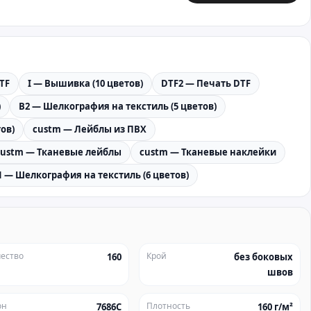
TF
I — Вышивка (10 цветов)
DTF2 — Печать DTF
)
B2 — Шелкография на текстиль (5 цветов)
ов)
custm — Лейблы из ПВХ
custm — Тканевые лейблы
custm — Тканевые наклейки
1 — Шелкография на текстиль (6 цветов)
ество
Крой
160
без боковых
швов
он
Плотность
7686C
160 г/м²