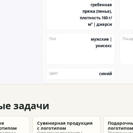
гребенная
пряжа (пенье),
плотность 160 г/
м² | джерси
Пол
Посад
мужские |
унисекс
Цвет
синий
ые задачи
ые
Сувенирная продукция
Подарочны
готипом
с логотипом
логотипо
одарки с
Сувенирная продукция с
Подарочные 