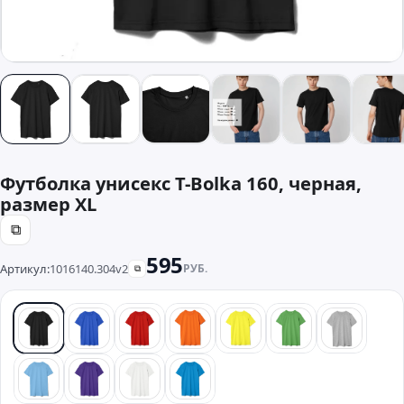
Футболка унисекс T-Bolka 160, черная,
размер XL
⧉
595
Артикул:
1016140.304v2
РУБ.
⧉
черный
синий
красный
оранжевый
желтый
зеленый
серый
голубой
фиолетовый
белый
бирюзовый