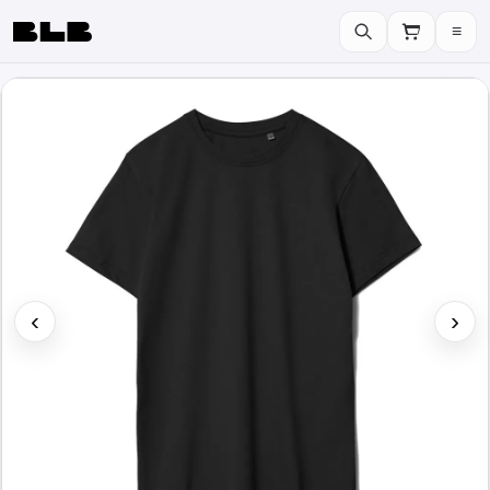
≡
BLB
‹
›