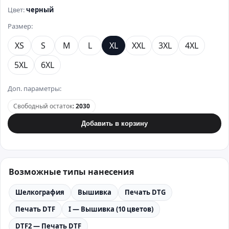
Цвет:
черный
Размер:
XS
S
M
L
XL
XXL
3XL
4XL
5XL
6XL
Доп. параметры:
Свободный остаток
:
2030
Добавить в корзину
Возможные типы нанесения
Шелкография
Вышивка
Печать DTG
Печать DTF
I — Вышивка (10 цветов)
DTF2 — Печать DTF