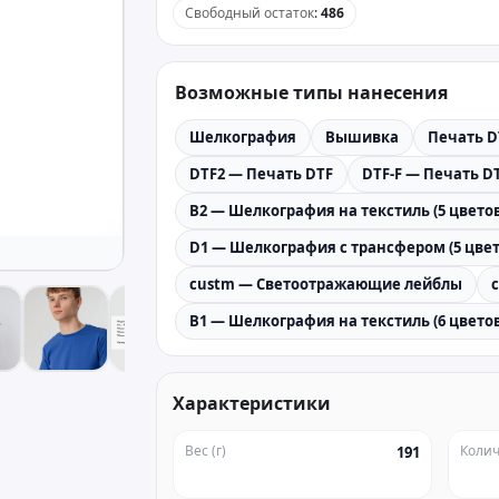
Свободный остаток
:
486
Возможные типы нанесения
Шелкография
Вышивка
Печать D
DTF2 — Печать DTF
DTF-F — Печать DT
B2 — Шелкография на текстиль (5 цветов
D1 — Шелкография с трансфером (5 цвет
custm — Светоотражающие лейблы
B1 — Шелкография на текстиль (6 цветов
Характеристики
Вес (г)
Колич
191