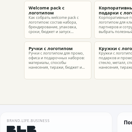
Welcome pack с
Корпоративн
логотипом
подарки с ло
Как собрать welcome pack с
Корпоративные п
логотипом: состав набора,
логотипом для кл
брендирование, упаковка,
партнеров и сотр
сроки, бюджет и запуск
выбрать полезный
корпоративного мерча для
рассчитать бюдже
новых сотрудников.
подготовить зака
риска.
Ручки с логотипом
Кружки с лог
Ручки с логотипом для промо,
Кружки с логотип
офиса и подарочных наборов:
подарков и промо
материалы, способы
стекло, металл, с
нанесения, тиражи, бюджет и
нанесения, тиражи
подготовка макета.
расчет.
BRAND.LIFE.BUSINESS
По