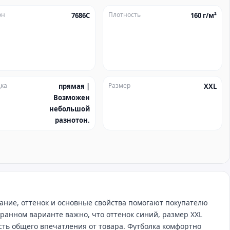
он
Плотность
7686C
160 г/м²
ка
Размер
прямая |
XXL
Возможен
небольшой
разнотон.
ание, оттенок и основные свойства помогают покупателю
ранном варианте важно, что оттенок синий, размер XXL
асть общего впечатления от товара. Футболка комфортно