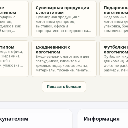
ые
Сувенирная продукция
Подарочны
готипом
с логотипом
логотипо
одарки с
Сувенирная продукция с
Подарочные 
иентов,
логотипом для промо,
логотипом для
удников: как
выставок, офиса и
упаковка, бр
 мерч,
корпоративных подарков: как
комплектация
т и
выбрать позиции, подготовить
корпоративн
з без лишнего
макет и избежать лишних
разные бюдж
затрат.
отипом
Ежедневники с
Футболки 
логотипом
логотипо
ом для офиса,
: керамика,
Ежедневники с логотипом для
Футболки и х
пособы
сотрудников, клиентов и
для команд, 
, упаковка и
деловых подарков: форматы,
welcome pack:
материалы, тиснение, печать,
размеры, печ
наборы и расчет тиража.
сроки и бюдж
Показать больше
купателям
Информация