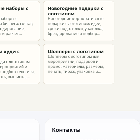
е наборы с
Новогодние подарки с
м
логотипом
наборы с
Новогодние корпоративные
 бизнеса: состав,
подарки с логотипом: идеи,
ендирование,
сроки подготовки, упаковка,
 и расчет
брендирование и подбор
ых наборов под
наборов для клиентов,
еты.
партнеров и сотрудников.
и худи с
Шопперы с логотипом
м
Шопперы с логотипом для
мероприятий, подарков и
уди с логотипом
промо: материалы, размеры,
мероприятий и
печать, тираж, упаковка и
 подбор текстиля,
расчет брендированных сумок.
ать, вышивка,
ет.
Контакты