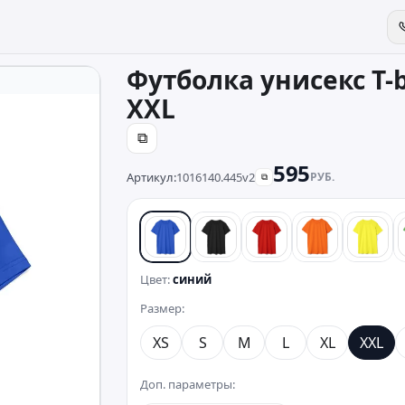
Футболка унисекс T-b
XXL
⧉
595
Артикул:
1016140.445v2
РУБ.
⧉
синий
черный
красный
оранжевый
желт
Цвет:
синий
Размер:
XS
S
M
L
XL
XXL
Доп. параметры: