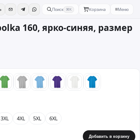
Корзина
≡
Поиск
Меню
⌘K
olka 160, ярко-синяя, размер
ый
зеленый
серый
голубой
фиолетовый
белый
бирюзовый
3XL
4XL
5XL
6XL
Добавить в корзину