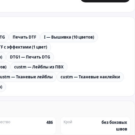
TG
Печать DTF
I — Вышивка (10 цветов)
F с эффектами (1 цвет)
)
DTG1 — Печать DTG
ов)
custm — Лейблы из ПВХ
custm — Тканевые лейблы
custm — Тканевые наклейки
)
ество
Крой
486
без боковых
швов