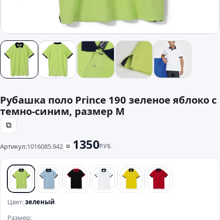
Рубашка поло Prince 190 зеленое яблоко с
темно-синим, размер M
⧉
1350
Артикул:
1016085.942
РУБ.
⧉
зеленый
голубой
черный
белый
желтый
красный
Цвет:
зеленый
Размер: