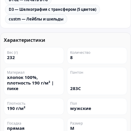
D3 — Шелкография с трансфером (5 цветов)
custm — Лейблы и шильды
Характеристики
Вес (г)
Количество
232
8
Материал
Пантон
хлопок 100%,
плотность 190 г/м² |
пике
283C
Плотность
Пол
190 г/м²
мужские
Посадка
Размер
прямая
M