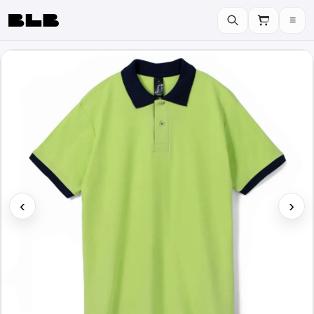
≡
BLB
‹
›