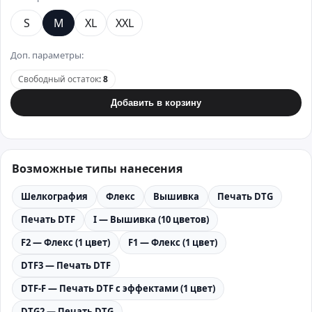
S
M
XL
XXL
Доп. параметры:
Свободный остаток
:
8
Добавить в корзину
Возможные типы нанесения
Шелкография
Флекс
Вышивка
Печать DTG
Печать DTF
I — Вышивка (10 цветов)
F2 — Флекс (1 цвет)
F1 — Флекс (1 цвет)
DTF3 — Печать DTF
DTF-F — Печать DTF с эффектами (1 цвет)
DTG2 — Печать DTG